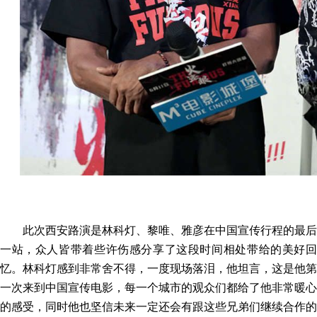
此次西安路演是林科灯、黎唯、雅彦在中国宣传行程的最后
一站，众人皆带着些许伤感分享了这段时间
相处带给的美好
忆。
林科灯
感到非常舍不得，
一度现场落泪，他坦言，这是他
第
一次来到中国宣传电影，每一个城市的观众们都给了
他
非常暖心
的感受，
同时他也坚信
未来一定还会有
跟这些兄弟们
继续合作的