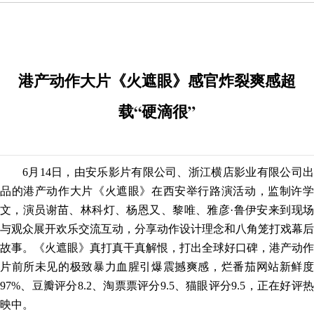
港产动作大片《火遮眼》感官炸裂爽感超
载“硬滴很”
6月14日，
由安乐影片有限公司、浙江横店影业有限公司
品
的港产动作大片《火遮眼》
在西安举行路演活动
，
监制许
文，演员谢苗、林科灯、杨恩又、黎唯、雅彦
·鲁伊安来到现
与观众展开欢乐交流互动，分享动作设计理念和八角笼打戏幕后
故事。《火遮眼》真打真干真解恨，打出全球好口碑，港产动作
片前所未见的极致暴力血腥引爆震撼爽感，
烂番茄网站
新鲜
97%、豆瓣评分8.2、淘票票评分9.5、猫眼评分9.5，正在好评热
映中。