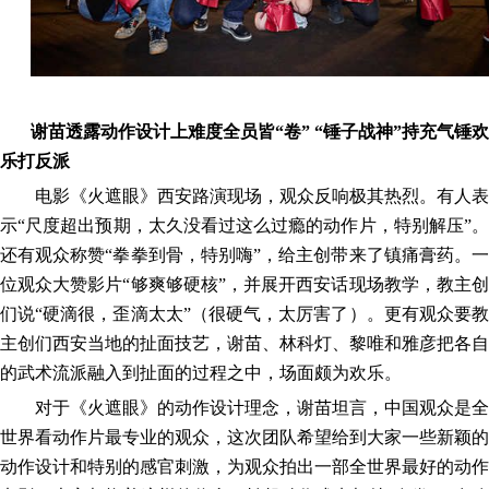
谢苗透露动作设计上难度全员皆
“卷” “锤子战神”持充气锤欢
乐打反派
电影《火遮眼》西安路演现场，观众反响极其热烈。有人表
示
“尺度超出预期，太久没看过这么过瘾的动作片，特别解压”
还有观众称赞“拳拳到骨，特别嗨”，给主创带来了镇痛膏药。一
位观众大赞影片“够爽够硬核”，并展开西安话现场教学，教主创
们说“硬滴很，歪滴太太”（很硬气，太厉害了）。更有观众要教
主创们西安当地的扯面技艺，谢苗、林科灯、黎唯和雅彦把各自
的武术流派融入到扯面的过程之中，场面颇为欢乐。
对于《火遮眼》的动作设计理念，谢苗坦言，中国观众是全
世界看动作片最专业的观众，这次团队希望给到大家一些新颖的
动作设计和特别的感官刺激
，
为观众拍出
一部全世界最好的动作