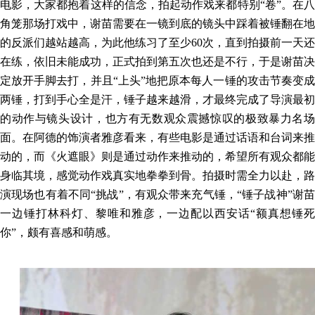
电影，大家都抱着这样的信念，
拍起动作戏来
都
特别
“
卷
”
。在
角笼那场打戏中，谢苗需要在一镜到底的镜头中踩着被锤翻在地
的反派们越站越高，为此他练习了至少
60次，直到拍摄前一天还
在练，依旧未能成功，正式拍到第五次也还是不行，于是谢苗决
定放开手脚去打，并且“上头”地把原本每人一锤的攻击节奏变成
两锤，打到手心全是汗，锤子越来越滑，才最终完成了导演最初
的动作与镜头设计，也方有无数观众震撼惊叹的极致暴力名场
面。在阿德的饰演者雅彦看来，有些电影是通过话语和台词来推
动的，而《火遮眼》则是通过动作来推动的，希望所有观众都能
身临其境，感觉动作戏真实地拳拳到骨。拍摄时需全力以赴，路
演现场也有着不同“挑战”，有观众带来充气锤，“锤子战神”谢苗
一边锤打林科灯、黎唯和雅彦，一边配以西安话“额真想锤死
你”，颇有喜感和萌感。