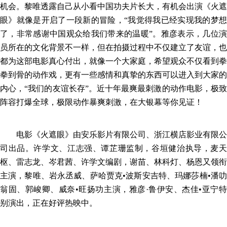
机会。
黎唯透露自己
从小看
中国
功夫片长大，
有机会出演《火遮
眼》就像是开启了
一段新的冒险，
“我觉得我已经实现我的梦
了，非常感谢中国观众给我们带来的温暖”。雅彦
表示
，
几位
员
所在的文化背景不一样，但在拍摄过程中不仅建立了友谊，
也
都为
这
部电影
真心付出，就像一个大家庭，希望观众不仅看到拳
拳到骨
的动作戏，更
有一些感情
和
真挚的东西可以进入到大家的
内心，
“我们的友谊长存”。
近
十年最爽最刺激的动作
电影，极
阵容打爆全球，极限动作暴爽刺激，在大银幕等你见证！
电影《火遮眼》由安乐影片有限公司、浙江横店影业有限公
司出品。许学文、江志强、谭芷珊监制，谷垣健治执导，麦天
枢、雷志龙、岑君茜、许学文编剧，谢苗、林科灯、杨恩又领衔
主演，黎唯、岩永丞威、萨哈贾克
•波斯安吉特、玛娜莎楠•潘
翁固、郭峻卿、威奈•旺扬功主演，雅彦·鲁伊安、杰佳•亚宁特
别演出
，正在好评热映中
。