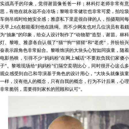
实战高手的印象，觉得谢苗
像爸爸一样；林科灯老师非常有
思，
有他在就
永远不会
冷场
；黎唯非常
健壮
也非常可爱，拍垃圾
车
倒吊戏时
给
她
安全感；雅彦私下
里是
很自律的人，
拍摄期间
每
天早上
6点都
能
看到
他
在跳绳。
而不少网友也对几位演员有着
为
“抽象”的印象，给众人设计制作了“动物塑”造型，谢苗、林
灯、黎唯、雅彦各自认领了“猫”“狗”“猩猩”和“老虎”，并纷纷兴
奋表示跟角色非常贴合。黎唯饰演的大块头心智如同孩童，随着
电影热映，引得不少“妈妈粉”在网上喊话“不要欺负我们家傻小
子”。黎唯现场给“妈妈粉”们隔空卖萌比心，同时很开心这么多
观众感受到自己和导演基于角色的设计用心，“大块头就像孩童
一样，
没有他人的概念，只有自我的概念，
行为不计后果，心理
非常脆弱，
需要得到家长的照顾和认可
”。