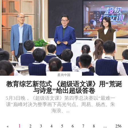
星尚中国
教育综艺新范式 《超级语文课》用“荒诞
与诗意”给出超级答卷
5月3日晚，《超级语文课》第四季总决赛以“最难一
课”巅峰对决为整季画下高光句点。周易、杨杰、朱
海浪、...
1
«
2
3
4
5
6
7
8
...
256