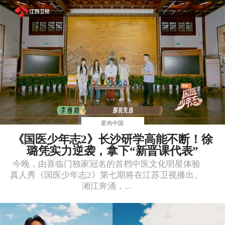
星尚中国
《国医少年志2》长沙研学高能不断！徐
璐凭实力逆袭，拿下“新晋课代表”
今晚，由喜临门独家冠名的首档中医文化明星体验
真人秀《国医少年志2》第七期将在江苏卫视播出。
湘江奔涌，...