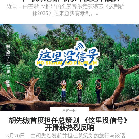
近日，由芒果TV推出的全景音乐竞演综艺《披荆斩
棘2025》迎来总决赛录制。...
星尚中国
胡先煦首度担任总策划 《这里没信号》
开播获热烈反响
8月20日，由胡先煦发起并担任总策划的旅行与谈话