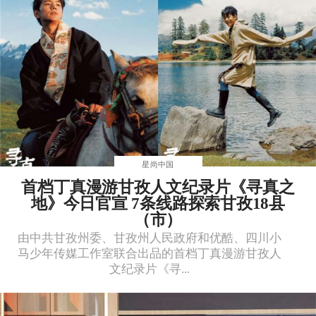
星尚中国
首档丁真漫游甘孜人文纪录片《寻真之
地》今日官宣 7条线路探索甘孜18县
（市）
由中共甘孜州委、甘孜州人民政府和优酷、四川小
马少年传媒工作室联合出品的首档丁真漫游甘孜人
文纪录片《寻...