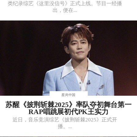
类纪录综艺《这里没信号》正式上线。节目一经播
出，便在...
星尚中国
苏醒《披荆斩棘2025》率队夺初舞台第一
RAP唱跳展初代PK王实力
近日，音乐竞演综艺《披荆斩棘2025》正式开
播。...