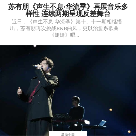
苏有朋《声生不息·华流季》再展音乐多
样性 连续两期呈现反差舞台
近日，《声生不息·华流季》第十、十一期相继播
出，苏有朋再次挑战R&B曲风，更以治愈系歌曲
《姗姗》唱...
星尚中国