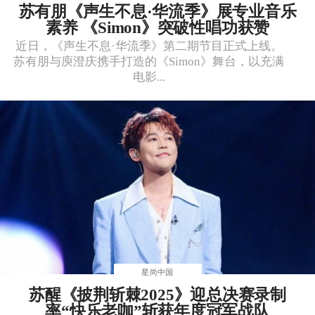
苏有朋《声生不息·华流季》展专业音乐
素养 《Simon》突破性唱功获赞
近日，《声生不息·华流季》第二期节目正式上线。
苏有朋与庾澄庆携手打造的《Simon》舞台，以充满
电影...
星尚中国
苏醒《披荆斩棘2025》迎总决赛录制
率“快乐老咖”斩获年度冠军战队