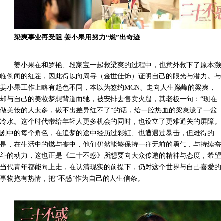
梁爽事业再受阻 姜小果用努力“燃”出奇迹
姜小果在和罗艳、段家宝一起救梁爽的过程中，也意外救下了原本濒
临倒闭的红茬，因此得以向周寻（金世佳饰）证明自己的眼光与潜力。与
姜小果工作上略有起色不同，本以为签约MCN、走向人生巅峰的梁爽，
却与自己的美妆梦想背道而驰，被安排去售卖火腿，其老板一句：“现在
做美妆的人太多，做不出差异红不了”的话，给一腔热血的梁爽泼了一盆
冷水。这个时代带给年轻人更多机会的同时，也设立了更难通关的屏障。
剧中的每个角色，在追梦的途中经历过彩虹、也遭遇过暴击，但难得的
是，在生活中的燃与丧中，他们仍然能够保持一往无前的勇气，与持续奋
斗的动力，这也正是《二十不惑》所想要向大众传递的精神与态度，希望
当代青年都能向上走，在认清现实的前提下，仍对这个世界与自己喜爱的
事物抱有热情，把“不惑”作为自己的人生信条。