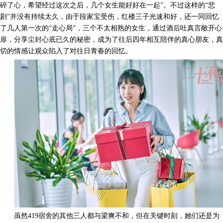
碎了心，希望经过这次之后，几个女生能好好在一起”。不过这样的“悲
剧”并没有持续太久，由于段家宝受伤，红楼三子光速和好，还一同回忆
了几人第一次的“走心局”，三个不太相熟的女生，通过酒后吐真言敞开心
扉，分享尘封心底已久的秘密，成为了往后四年相互陪伴的真心朋友，真
切的情感让观众陷入了对往日青春的回忆。
虽然419宿舍的其他三人都与梁爽不和，但在关键时刻，她们还是为