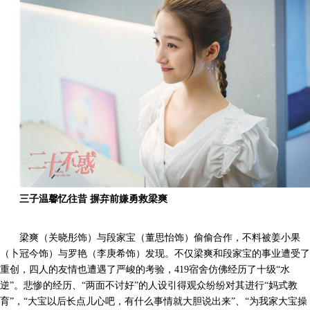
三子温馨忆往昔 摒弃前嫌勇救梁爽
梁爽（关晓彤饰）与段家宝（董思怡饰）偷偷合作，不料被姜小果
（卜冠今饰）与罗艳（李庚希饰）发现。不仅梁爽和段家宝的事业遭受了
重创，四人的友情也遭遇了严峻的考验，419宿舍仿佛经历了十级“水
逆”。悲惨的经历、“两面不讨好”的人设引得观众纷纷对其进行“妈式教
育”，“大宝以后长点儿心吧，有什么事情就大胆说出来”、“为我家大宝操