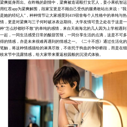
梁爽挺身而出。在昨晚的剧情中，梁爽被造谣殴打女艺人，姜小果机智运
用红茬app为梁爽解围，段家宝更是不顾自己受伤的腿勇敢站出来说：“我
是她的经纪人”，种种情节让大家感受到419宿舍每个人性格中的单纯与热
情，更是对梁爽与三子何时破冰表达期待。大学友情可贵之处在于这是一
种“怎么吵都吵不散”的单纯的感情，来自天南海北的几人因为上学相遇到
一起，一同生活感受日常的酸甜苦辣，一同分享生活的点滴，这是不可多
得的情感，亦是未来很难再遇到的情感之一。《二十不惑》通过生活化的
笔触，将这种情感描绘的淋漓尽致，不依托于狗血的争吵桥段，而是在细
枝末节中流露情感，给大家带来重返校园般的沉浸式体验。