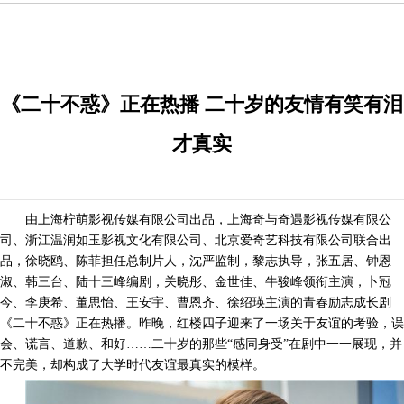
《二十不惑》正在热播 二十岁的友情有笑有泪
才真实
由上海柠萌影视传媒有限公司出品，上海奇与奇遇影视传媒有限公
司、浙江温润如玉影视文化有限公司、北京爱奇艺科技有限公司联合出
品，徐晓鸥、陈菲担任总制片人，沈严监制，黎志执导，张五居、钟恩
淑、韩三台、陆十三峰编剧，关晓彤、金世佳、牛骏峰领衔主演，卜冠
今、李庚希、董思怡、王安宇、曹恩齐、徐绍瑛主演的青春励志成长剧
《二十不惑》正在热播。昨晚，红楼四子迎来了一场关于友谊的考验，误
会、谎言、道歉、和好……二十岁的那些“感同身受”在剧中一一展现，并
不完美，却构成了大学时代友谊最真实的模样。