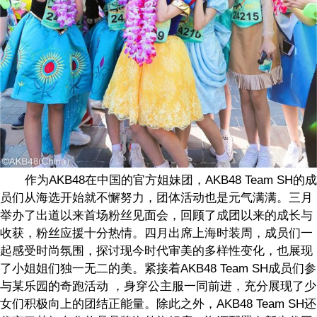
作为
AKB48
在中国的官方姐妹团，
AKB48 Team SH
的成
员们从海选开始就不懈努力，团体活动也是元气满满。三月
举办了出道以来首场粉丝见面会，回顾了成团以来的成长与
收获，粉丝应援十分热情。四月出席上海时装周，成员们一
起感受时尚氛围，探讨现今时代审美的多样性变化，也展现
了小姐姐们独一无二的美。紧接着
AKB48 Team SH
成员们参
与某乐园的奇跑活动
，身穿公主服一同前进，充分展现了少
女们积极向上的团结正能量。除此之外，
AKB48 Team SH
还