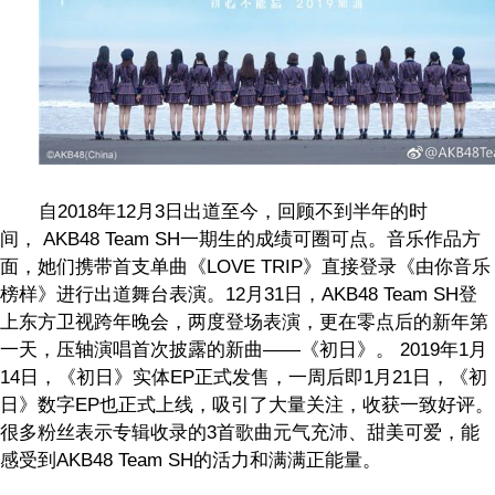
自
2018
年
12
月
3
日出道至今，回顾不到半年的时
间，
AKB48 Team SH
一期生的成绩可圈可点。音乐作品方
面，她们携带首支单曲《
LOVE TRIP
》直接登录《由你音乐
榜样》进行出道舞台表演。
12
月
31
日，
AKB48 Team SH
登
上东方卫视跨年晚会，两度登场表演，更在零点后的新年第
一天，压轴演唱首次披露的新曲
——
《初日》。
2019
年
1
月
14
日，《初日》实体
EP
正式发售，一周后即
1
月
21
日，《初
日》数字
EP
也正式上线，吸引了大量关注，收获一致好评。
很多粉丝表示专辑收录的
3
首歌曲元气充沛、甜美可爱，能
感受到
AKB48 Team SH
的活力和满满正能量。