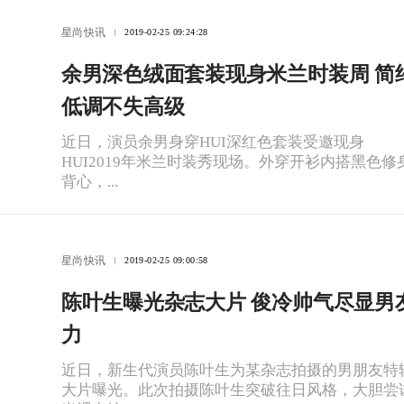
星尚快讯
2019-02-25 09:24:28
余男深色绒面套装现身米兰时装周 简
低调不失高级
近日，演员余男身穿HUI深红色套装受邀现身
HUI2019年米兰时装秀现场。外穿开衫内搭黑色修
背心，...
星尚快讯
2019-02-25 09:00:58
陈叶生曝光杂志大片 俊冷帅气尽显男
力
近日，新生代演员陈叶生为某杂志拍摄的男朋友特
大片曝光。此次拍摄陈叶生突破往日风格，大胆尝