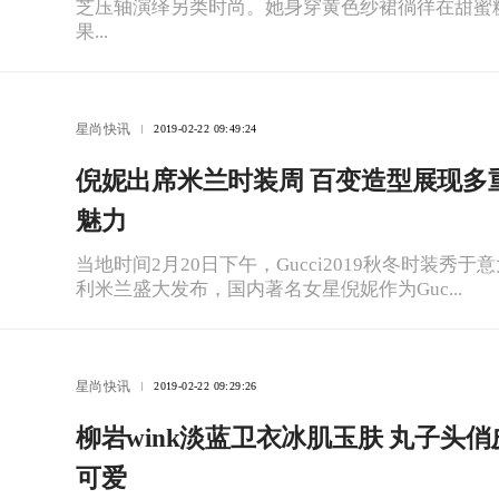
芝压轴演绎另类时尚。她身穿黄色纱裙徜徉在甜蜜
果...
星尚快讯
2019-02-22 09:49:24
倪妮出席米兰时装周 百变造型展现多
魅力
当地时间2月20日下午，Gucci2019秋冬时装秀于
利米兰盛大发布，国内著名女星倪妮作为Guc...
星尚快讯
2019-02-22 09:29:26
柳岩wink淡蓝卫衣冰肌玉肤 丸子头俏
可爱