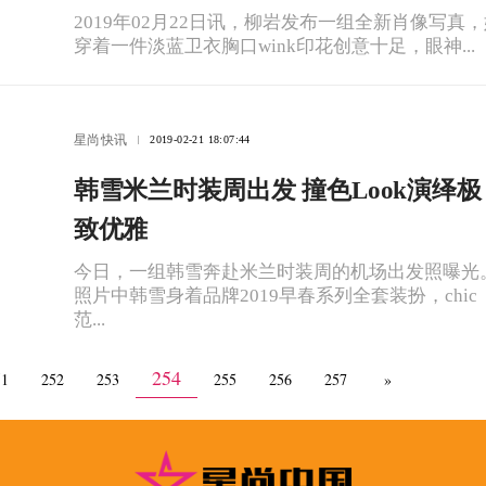
2019年02月22日讯，柳岩发布一组全新肖像写真
穿着一件淡蓝卫衣胸口wink印花创意十足，眼神...
星尚快讯
2019-02-21 18:07:44
韩雪米兰时装周出发 撞色Look演绎极
致优雅
今日，一组韩雪奔赴米兰时装周的机场出发照曝光
照片中韩雪身着品牌2019早春系列全套装扮，chic
范...
254
51
252
253
255
256
257
»