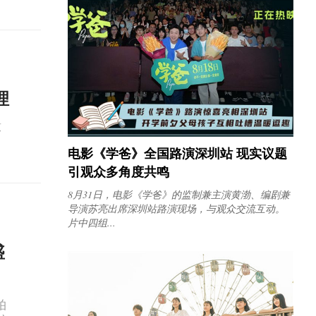
理
撒
电影《学爸》全国路演深圳站 现实议题
引观众多角度共鸣
8月31日，电影《学爸》的监制兼主演黄渤、编剧兼
导演苏亮出席深圳站路演现场，与观众交流互动。
片中四组...
盛
柏