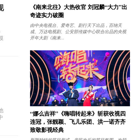
《南来北往》大热收官 刘冠麟“大力”出
现
奇迹实力破圈
由中央电视台、爱奇艺、剧行天下出品，百纳天
释
成、万达电视剧、公安部传媒中心联合出品的央视
开年大剧《南来...
模
他
“娜么吉祥”《嗨唱转起来》斩获收视四
中
连冠，张靓颖、飞儿乐团、洪一诺齐齐
致敬影视经典
新颖独特的节目形式、亲民欢乐的节目氛围、欢脱