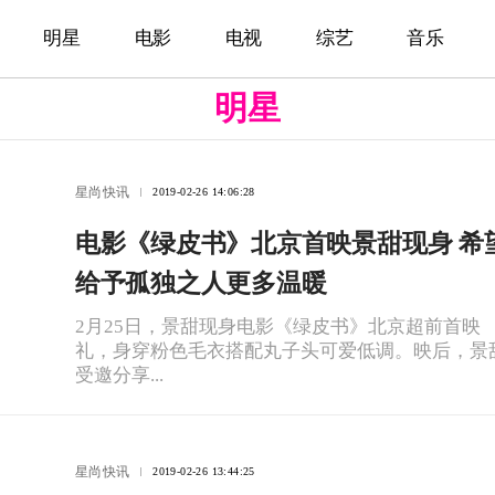
明星
电影
电视
综艺
音乐
明星
星尚快讯
2019-02-26 14:06:28
电影《绿皮书》北京首映景甜现身 希
给予孤独之人更多温暖
2月25日，景甜现身电影《绿皮书》北京超前首映
礼，身穿粉色毛衣搭配丸子头可爱低调。映后，景
受邀分享...
星尚快讯
2019-02-26 13:44:25