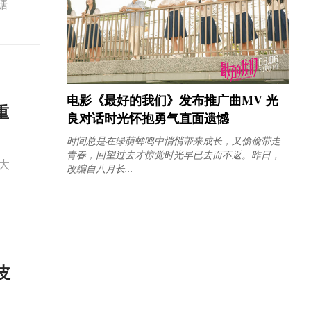
糖
电影《最好的我们》发布推广曲MV 光
重
良对话时光怀抱勇气直面遗憾
时间总是在绿荫蝉鸣中悄悄带来成长，又偷偷带走
青春，回望过去才惊觉时光早已去而不返。昨日，
意大
改编自八月长...
皮