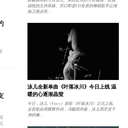
搞怪的主持风格、开口即是CD音质的嗨唱歌手让湖
南卫视全民...
约
身
泳儿全新单曲《叶落冰川》今日上线 温
暖的心逐渐晶莹
友
今日，泳儿（Vincy）新歌《叶落冰川》正式上线。
这首歌由周耀辉作词，冯颖琪作曲，泳儿用空灵干
净的嗓...
辑
试