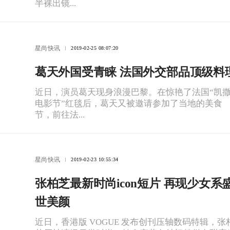
半裸出镜...
星尚快讯
2019-02-25 08:07:20
葛天外国受青睐 法国外交部品顶级料
近日，演员葛天现身浪漫巴黎。在惊艳了法国“凯
电影节”红毯后，葛天又被邀请参加了当地的美食
节，前往法...
星尚快讯
2019-02-23 10:55:34
张柏芝最新时尚icon短片 再现少女系
世美颜
近日，香港版 VOGUE 发布创刊压轴数码特辑，张