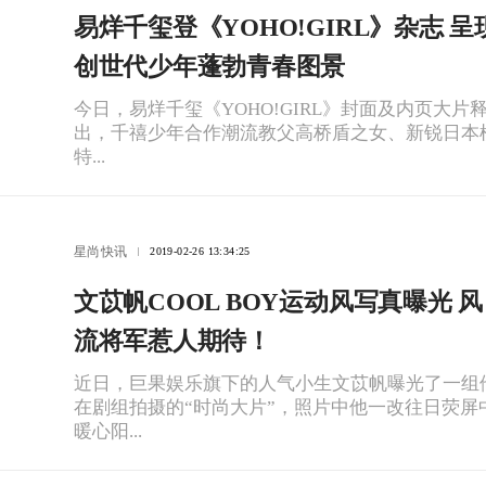
易烊千玺登《YOHO!GIRL》杂志 呈
创世代少年蓬勃青春图景
今日，易烊千玺《YOHO!GIRL》封面及内页大片
出，千禧少年合作潮流教父高桥盾之女、新锐日本
特...
星尚快讯
2019-02-26 13:34:25
文苡帆COOL BOY运动风写真曝光 风
流将军惹人期待！
近日，巨果娱乐旗下的人气小生文苡帆曝光了一组
在剧组拍摄的“时尚大片”，照片中他一改往日荧屏
暖心阳...