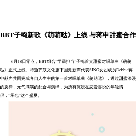
BBT子鸣新歌《萌萌哒》上线 与蒋申甜蜜合作
6月18日零点，BBT组合“学霸担当”子鸣首支甜蜜对唱单曲《萌萌
哒》正式上线。特邀齐鼓文化旗下国潮新声代表SING女团成员Debbie蒋
申献声共同完成各自人生中的第一首对唱单曲《萌萌哒》，透过甜蜜浪漫
的旋律，元气满满的配合与演绎，为所有沉浸在恋爱喜悦的年轻情
侣，“承包”这个盛夏。