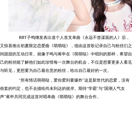
BBT子鸣继发表出道个人首支单曲《永远不曾谋面的人》后，
又惊喜推出初夏限定恋爱曲《萌萌哒》，借由这首歌记录自己与粉丝们之
间甜甜的互动日常。就像子鸣与蒋申在《萌萌哒》中唱到的那样，希望自
己的粉丝能了解他们如此珍惜每一次舞台的机会，不仅是想要更多人看见
与听见，更想要为自己最在意的粉丝，给出自己最好的一次。
“所有情话萌萌哒，爱你爱到要爆炸”这是新世代的恋爱，没有
俗套的约定，也不去描绘尚未到达的彼岸。期待“学霸”与“国潮人气女
声”蒋申共同完成这首对唱单曲《萌萌哒》的舞台合作。