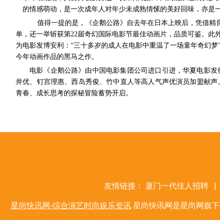
的情感萌动，是一次成年人对年少未成熟情愫的美好回味，亦是
值得一提的是，《企鹅公路》自去年在日本上映后，凭借精良
单，还一举斩获第22届奇幻国际电影节最佳动画片，品质可鉴。此
为电影发博安利：“三十多岁的成人在电影中重温了一场童年奇幻梦
今年动画作品的黑马之作。
电影《企鹅公路》由中国电影集团公司进口引进，华夏电影发
井优、钉宫理惠、西岛秀俊、竹中直人等高人气声优演员加盟献声。据
青春、成长思考的探秘冒险蓄势开启。
友情链接：
厦门一代佳人招聘
|
星尚快讯网-综合演艺时尚娱乐资讯
星尚快讯网是星尚网旗下