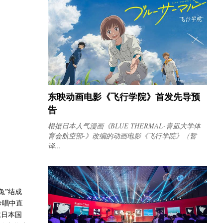
东映动画电影《飞行学院》首发先导预
告
根据日本人气漫画《BLUE THERMAL-青凪大学体
育会航空部-》改编的动画电影《飞行学院》（暂
译...
兔”结成
吟唱中直
邀日本国