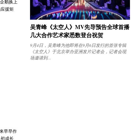
萌企鹅换上
强应援矩
吴青峰《太空人》MV先导预告全球首播
几大合作艺术家悉数登台祝贺
9月4日，吴青峰为他即将在9月6日发行的首张专辑
《太空人》于北京举办亚洲发片记者会，记者会现
场邀请到...
来早早作
春初成长