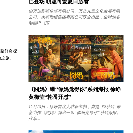
巴登场 萌趣可爱夏日必看
由万达影视传媒有限公司、万达儿童文化发展有限
公司、央视动漫集团有限公司联合出品，全球知名
动画IP《海...
一路好奇探
险之旅。
《囧妈》曝“你妈觉得你”系列海报 徐峥
黄梅莹“轮番开怼”
12月18日，徐峥首度入驻春节档，亦是“囧系列”最
新力作《囧妈》释出一组“你妈觉得你”系列海报。
火车...