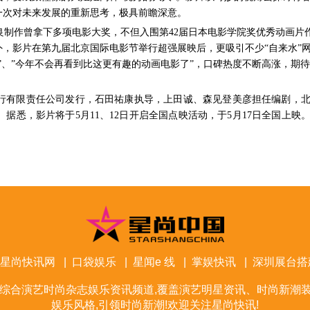
一次对未来发展的重新思考，极具前瞻深意。
制作曾拿下多项电影大奖，不但入围第42届日本电影学院奖优秀动画片
外，影片在第九届北京国际电影节举行超强展映后，更吸引不少“自来水”
”、”今年不会再看到比这更有趣的动画电影了”，口碑热度不断高涨，期
行有限责任公司发行，石田祐康执导，上田诚、森见登美彦担任编剧，
悉，影片将于5月11、12日开启全国点映活动，于5月17日全国上映
星尚快讯网
|
口袋娱乐
|
星闻e 线
|
掌娱快讯
|
深圳展台搭
综合演艺时尚杂志娱乐资讯频道,覆盖演艺明星资讯、时尚新潮装
娱乐风格,引领时尚新潮!欢迎关注星尚快讯!