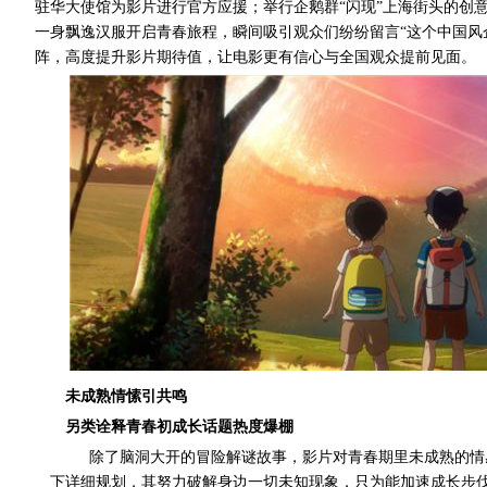
驻华大使馆为影片进行官方应援；举行企鹅群“闪现”上海街头的创
一身飘逸汉服开启青春旅程，瞬间吸引观众们纷纷留言“这个中国风
阵，高度提升影片期待值，让电影更有信心与全国观众提前见面。
未成熟情愫引共鸣
另类诠释青春初成长话题热度爆棚
除了脑洞大开的冒险解谜故事，影片对青春期里未成熟的情
下详细规划，其努力破解身边一切未知现象，只为能加速成长步伐