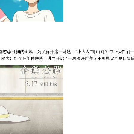
群憨态可掬的企鹅，为了解开这一谜题，“小大人”青山同学与小伙伴们
神秘大姐姐存在某种联系，进而开启了一段浪漫唯美又不可思议的夏日冒