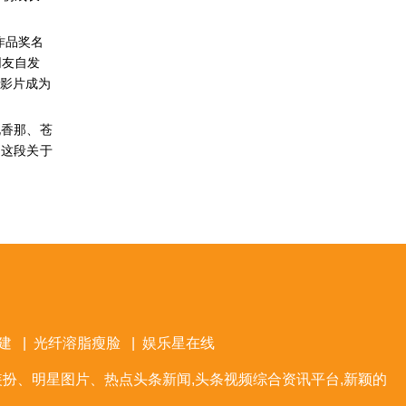
作品奖名
网友自发
待影片成为
北香那、苍
。这段关于
建
|
光纤溶脂瘦脸
|
娱乐星在线
扮、明星图片、热点头条新闻,头条视频综合资讯平台,新颖的