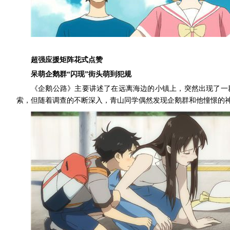
超强应援矩阵花式点赞
呆萌企鹅群“闪现”街头萌到犯规
《企鹅公路》主要讲述了在远离海边的小镇上，突然出现了一
索，但随着调查的不断深入，青山同学偶然发现企鹅群和他憧憬的