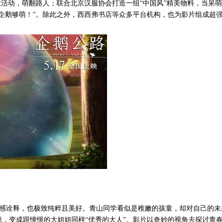
意活动，萌翻路人；联合北京汉服协会打造一组“中国风”精美物料，当呆
企鹅够萌！”。除此之外，西西弗书店等众多平台机构，也为影片组成超
感诠释，也极致纯粹且美好。青山同学看似是稚嫩的孩童，却对自己的未
，变成跟憧憬的大姐姐同样“优秀的大人”。影片以奇妙的视角去探讨青