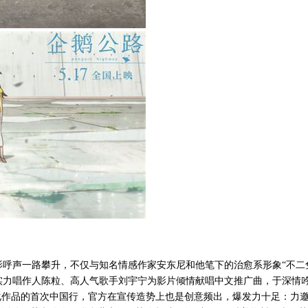
呼声一路攀升，不仅与知名情感作家安东尼和他笔下的治愈系形象“不二
实力唱作人陈粒、高人气歌手刘宇宁为影片倾情献唱中文推广曲，于深情
化作品的首次中国行，官方在宣传造势上也是创意频出，爆发力十足：力