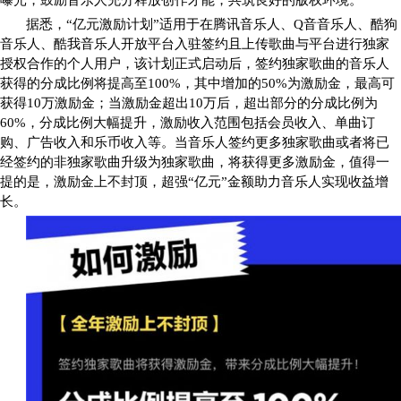
曝光，鼓励音乐人充分释放创作才能，共筑良好的版权环境。
据悉，“亿元激励计划”适用于在腾讯音乐人、Q音音乐人、酷狗
音乐人、酷我音乐人开放平台入驻签约且上传歌曲与平台进行独家
授权合作的个人用户，该计划正式启动后，签约独家歌曲的音乐人
获得的分成比例将提高至100%，其中增加的50%为激励金，最高可
获得10万激励金；当激励金超出10万后，超出部分的分成比例为
60%，分成比例大幅提升，激励收入范围包括会员收入、单曲订
购、广告收入和乐币收入等。当音乐人签约更多独家歌曲或者将已
经签约的非独家歌曲升级为独家歌曲，将获得更多激励金，值得一
提的是，激励金上不封顶，超强“亿元”金额助力音乐人实现收益增
长。