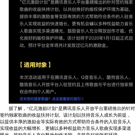
据了解，“亿元激励计划”是腾讯音乐人开放平台重磅推出的针对
签约独家歌曲的收益扶持计划。该计划以扶持音乐人成长为前提，
以提供丰厚的激励金等实际有效的方式帮助符合条件的入驻音乐人
实现收益的大幅增长，更辅以多种权益助力音乐人歌曲实现多渠道