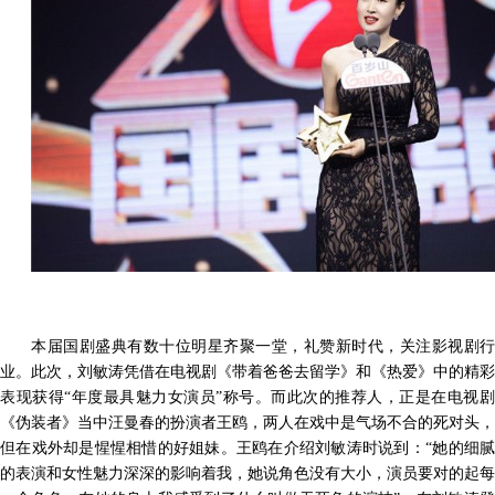
本届国剧盛典有数十位明星齐聚一堂，礼赞新时代，关注影视剧行
业。此次，刘敏涛凭借在电视剧《带着爸爸去留学》和《热爱》中的精彩
表现获得
“年度最具魅力女演员”称号。而此次的推荐人，正是在电视
《伪装者》当中汪曼春的扮演者王鸥，两人在戏中是气场不合的死对头，
但在戏外却是
惺惺相惜
的好姐妹。王鸥在介绍刘敏涛时说到：
“她的细
的表演和女性魅力深深的影响着我，她说角色没有大小，演员要对的起每