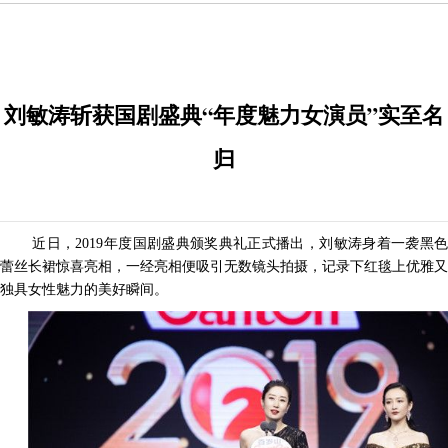
刘敏涛斩获国剧盛典“年度魅力女演员”实至名
归
近日，
2019年度国剧盛典颁奖典礼正式播出，刘敏涛身着一袭黑
蕾丝长裙惊喜亮相，一经亮相便吸引无数镜头拍摄，记录下红毯上优雅又
独具女性魅力
的美好瞬间。