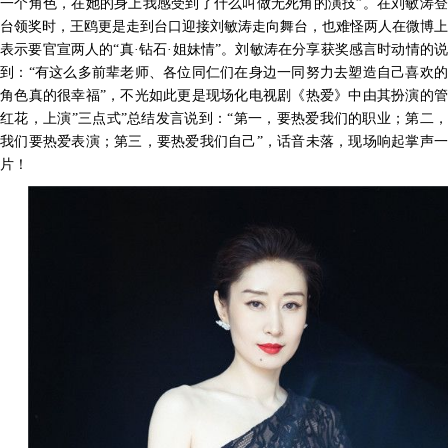
一个角色，在她的身上我感受到了什么叫做无死角的演技”。在刘敏涛登
台领奖时，王鸥更是走到台口迎接刘敏涛走向舞台，也难怪两人在微博上
表示要官宣两人的“真·钻石·姐妹情”。刘敏涛在分享获奖感言时动情的说
到：“有这么多前辈老师、各位同仁们在身边一同努力去塑造自己喜欢的
角色真的很幸福”，不光如此更是现场化电视剧《热爱》中由其扮演的管
红花，上演
”
三点式
”
总结发言说到：
“第一，要热爱我们的职业；第二，
我们要热爱表演；第三，要热爱我们自己”，话音未落，现场响起掌声一
片！