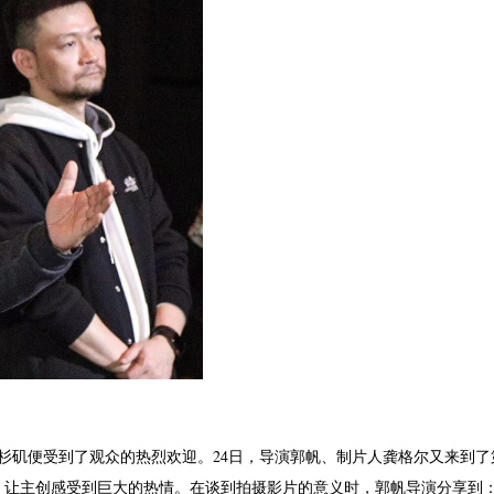
洛杉矶便受到了观众的热烈欢迎。24日，导演郭帆、制片人龚格尔又来到了
，让主创感受到巨大的热情。在谈到拍摄影片的意义时，郭帆导演分享到：