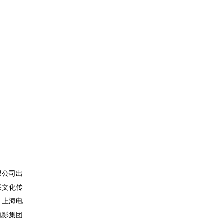
限公司出
联文化传
、上海电
电影集团