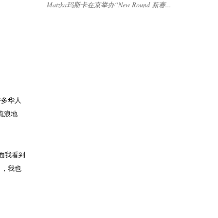
Matzka玛斯卡在京举办“New Round 新赛...
许多华人
流浪地
面我看到
了，我也