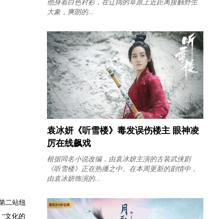
他身着白色衬衫，在辽阔的草原上近距离接触野生
大象，爽朗的...
袁冰妍《听雪楼》毒发误伤楼主 眼神凌
厉在线飙戏
根据同名小说改编，由袁冰妍主演的古装武侠剧
《听雪楼》正在热播之中。在本周更新的剧情中，
由袁冰妍饰演的...
第二站纽
“文化的