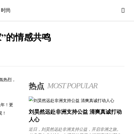
时尚
家”的情感共鸣
氛热烈，
热点
MOST POPULAR
元年！更
刘昊然远赴非洲支持公益 清爽真诚打动
观！
人心
近日，刘昊然远赴非洲支持公益，开启非洲之旅。