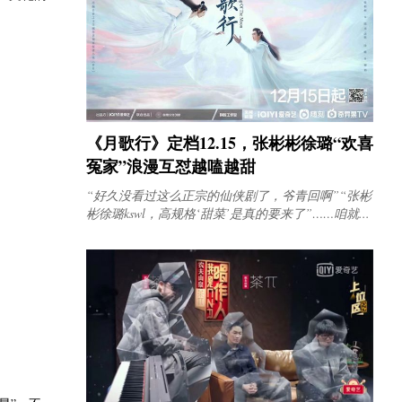
《月歌行》定档12.15，张彬彬徐璐“欢喜
冤家”浪漫互怼越嗑越甜
“好久没看过这么正宗的仙侠剧了，爷青回啊”“张彬
彬徐璐kswl，高规格‘甜菜’是真的要来了”……咱就...