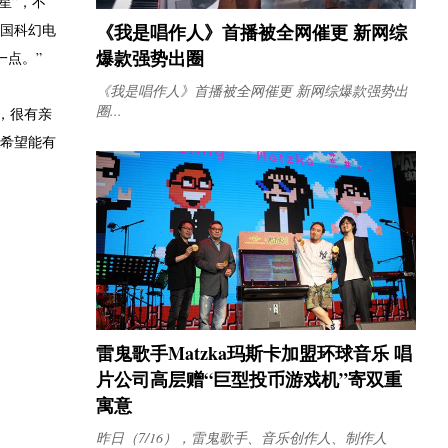
星”，不
《我是唱作人》首播被全网催更 新网综
中国科幻电
爆款强势出圈
一点。”
《我是唱作人》首播被全网催更 新网综爆款强势出
圈...
，很有亲
“希望能有
雷鬼歌手Matzka玛斯卡加盟环球音乐 唱
片公司高层赠“巨型投币游戏机”寄双重
寓意
昨日（7/16），雷鬼歌手、音乐创作人、制作人