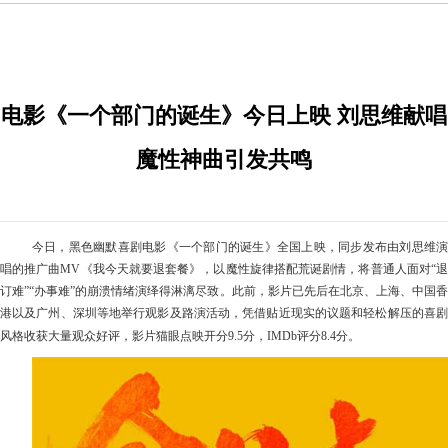
电影《一个部门的诞生》今日上映 刘思维献唱
魔性神曲引发共鸣
今日，黑色幽默喜剧电影《一个部门的诞生》全国上映，同步发布由刘思维演
唱的推广曲
MV《我今天就要退套餐》，以魔性旋律搭配荒诞剧情，将普通人面对“
订难”“办事难”的崩溃情绪演绎得淋漓尽致。此前，影片已先后在北京、上海、中国香
港以及广州、深圳等地举行观影及路演活动，凭借贴近现实的议题和轻松解压的喜剧
风格
收获
大量观众好评
，
影片猫眼点映开分
9.5分，IMD
b
评分
8.4分。