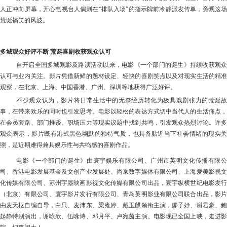
人正冲向屏幕，开心电视台人偶则在
“排队入场”的指示牌前冷静派发传单，旁观这
荒诞搞笑的风波。
多城观众好评不断
荒诞喜剧收获观众认可
自开启全国多城观影及路演活动以来，电影《一个部门的诞生》持续收获观众
认可与业内关注。影片凭借新鲜的题材设定、轻快的喜剧笑点以及对现实生活的精准
观察，在北京、上海、中国香港、广州、深圳等地获得广泛好评。
不少观众认为，影片将日常生活中的无奈经历转化为极具戏剧张力的荒诞故
事，在带来欢乐的同时也引发思考。电影以轻松的表达方式切中当代人的生活痛点，
在会员套路、部门推诿、职场压力等现实议题中找到共鸣，引发观众热烈讨论。许多
观众表示，影片既有港式黑色幽默的独特气质，也具备贴近当下社会情绪的现实关
照，是近期难得兼具娱乐性与共鸣感的喜剧作品。
电影《一个部门的诞生》由寰宇娱乐有限公司、广州市英明文化传播有限公
司、香港电影发展基金及文创产业发展处、尚乘数字媒体有限公司、上海爱美影视文
化传媒有限公司、苏州宇墨映画影视文化传媒有限公司出品，寰宇纵横世纪电影发行
（北京）有限公司、寰宇影片发行有限公司、青岛英明影业有限公司联合出品，影片
由麦天枢自编自导，白只、麦沛东、梁雍婷、戴玉麒领衔主演，廖子妤、谢君豪、鲍
起静特别演出，谢咏欣、伍咏诗、邓月平、卢宛茵主演。电影现已全国上映，走进影