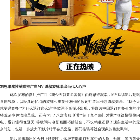
刘思维魔性献唱推广曲
MV 洗脑旋律唱出当代人心声
此
次发布的影片推广曲《我今天就要退套餐》由刘思维演唱，
MV延续影片荒诞
喜剧气质，以极具记忆点的旋律和重复性极强的歌词打造出强烈洗脑效果。“我今天
就要退
套餐
”“为什么退订这么难”等歌词不断循环出现，将影片中因退订套餐引发的
锁荒诞事件浓缩呈现。还有“打了八次客服电话”“转了九个部门才见”“收钱快得像闪
电，退订慢得像
登天
”等歌词与电影画面巧妙结合，不仅精准还原了现实生活中的
奈时刻，也进一步放大了影片对于会员套路、部门推诿等社会现象的幽默讽刺。
影片同步释出的今日上映图中，这场荒诞退订劫案中的人质、劫匪、警方等众