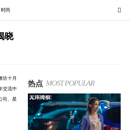
时尚
揭晓
潍坊十月
热点
MOST POPULAR
年交流中
公司、星
。