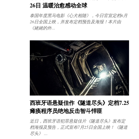
26日 温暖治愈感动全球
泰国年度黑马电影《心犬相随》，今日官宣定档6月
26日全国上映，并发布定档预告及海报！本片由
《姥姥的外...
西班牙语悬疑佳作《隧道尽头》定档7.25
瘫痪程序员绝地反击智斗悍匪
近日，西班牙语犯罪悬疑佳片《隧道尽头》发布定
档海报及预告，正式宣布7月25日全国上映！《隧道
尽头》 ...