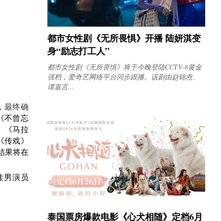
都市女性剧《无所畏惧》开播 陆妍淇变
身“励志打工人”
都市女性剧《无所畏惧》将于今晚登陆CCTV-8黄金
强档，爱奇艺网络平台同步跟播。该剧由赵锦焘、
谭嘉言...
选，最终确
《不曾忘
、
《
马拉
《传戏》
结果将在
佳男演员
泰国票房爆款电影《心犬相随》定档6月