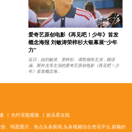
爱奇艺原创电影《再见吧！少年》首发
概念海报 刘敏涛荣梓杉大银幕展“少年
力”
近日，由刘敏涛、荣梓杉、谭凯领衔主演，顾语
涵、斯外戈等主演的爱奇艺原创电影《再见吧！少
年》首发概念海...
建
|
光纤溶脂瘦脸
|
娱乐星在线
扮、明星图片、热点头条新闻,头条视频综合资讯平台,新颖的