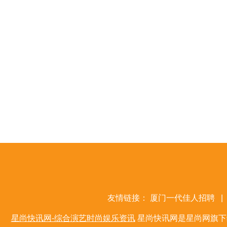
友情链接：
厦门一代佳人招聘
|
星尚快讯网-综合演艺时尚娱乐资讯
星尚快讯网是星尚网旗下