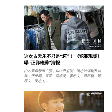
这次古天乐不只是“坏”！ 《犯罪现场》
曝“正邪难辨”海报
由古天乐领衔主演，尔冬升监制、冯志强编剧及执
导，张继聪、宣萱、颜卓灵、姜皓文、薛凯琪、谭
耀文、安志杰...