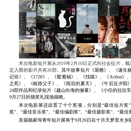
本次电影短片展从2019年2月10日正式向社会征片，
定入围的影片共有26部。
其中故事短片《屋檐》、《速生
记你》、《1728》、《鸳鸯锅》、《找猫》、《Actio
之死
》、
《岐路
父子
》、《雨后的夏天》、《午后近夕阳
24部作品和纪录短片《越山向海的俪量》、《小任的拉拉车
9月27日的颁奖礼现场揭晓。
本次电影展还设置了十个奖项，分别是“最佳短片奖”、
奖”、“最佳音乐奖”、“最佳编剧奖”、“最佳摄影奖”、“最佳
首届杨家埠青年短片展将于9月26日在十月天梦里水乡