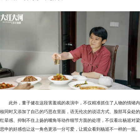
此外，董子健在这段害羞戏的表演中，不仅精准抓住了人物的情绪内
核同时又添加了自己的巧思在里面，语无伦次的说话方式、脸部耳朵处的
红晕感、抑制不住上扬的嘴角等动作细节方面的处理，不仅看出杨巡对梁
思申的好感也让这一角色更添一分可爱，让观众看到杨巡不一样的一面。