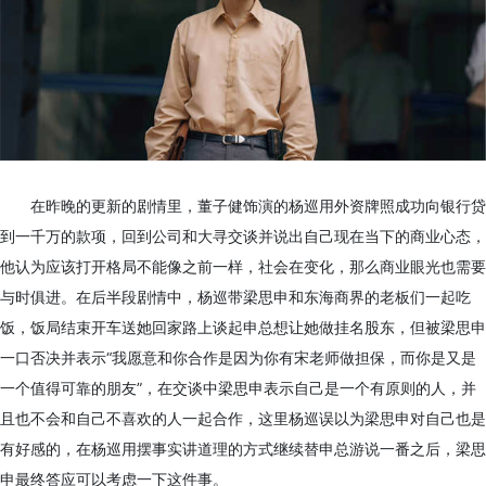
在昨晚的更新的剧情里，董子健饰演的杨巡用外资牌照成功向银行贷
到一千万的款项，回到公司和大寻交谈并说出自己现在当下的商业心态，
他认为应该打开格局不能像之前一样，社会在变化，那么商业眼光也需要
与时俱进。在后半段剧情中，杨巡带梁思申和东海商界的老板们一起吃
饭，饭局结束开车送她回家路上谈起申总想让她做挂名股东，但被梁思申
一口否决并表示“我愿意和你合作是因为你有宋老师做担保，而你是又是
一个值得可靠的朋友”，在交谈中梁思申表示自己是一个有原则的人，并
且也不会和自己不喜欢的人一起合作，这里杨巡误以为梁思申对自己也是
有好感的，在杨巡用摆事实讲道理的方式继续替申总游说一番之后，梁思
申最终答应可以考虑一下这件事。