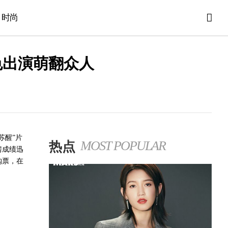
时尚
色出演萌翻众人
苏醒”片
热点
MOST POPULAR
房成绩迅
购票，在