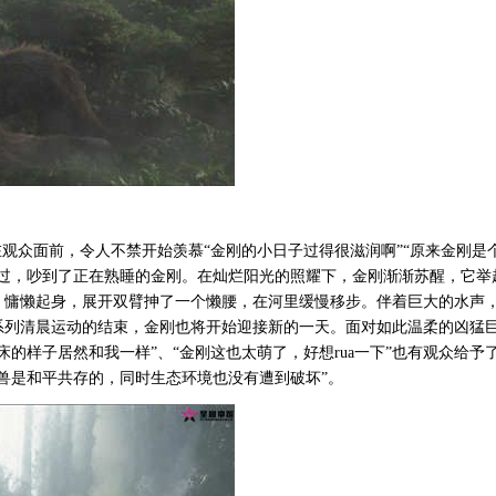
在观众面前，令人不禁开始羡慕“金刚的小日子过得很滋润啊”“原来金刚是
飞过，吵到了正在熟睡的金刚。在灿烂阳光的照耀下，金刚渐渐苏醒，它举
，慵懒起身，展开双臂抻了一个懒腰，在河里缓慢移步。伴着巨大的水声
系列清晨运动的结束，金刚也将开始迎接新的一天。面对如此温柔的凶猛
的样子居然和我一样”、“金刚这也太萌了，好想rua一下”也有观众给予
兽是和平共存的，同时生态环境也没有遭到破坏”。