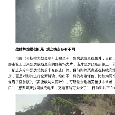
战绩辉煌屡创纪录
观众嗨点各有不同
电影《哥斯拉大战金刚》上映至今，票房成绩直线飙升，目前
影市复工以来票房成绩最高的好莱坞大片，该片票房已经超越上一部
一部进入今年票房总榜前十名的进口片。目前影片票房还在持续高
房，更是对影片进行全新解读，给出不一样的有趣评价。比如为两
像看了怪兽版的《罗密欧与朱丽叶》，哥斯拉金刚相爱相杀非常虐”
口”、“想要哥斯拉同款充电宝，充电蓄能可太快了”。目前影片正