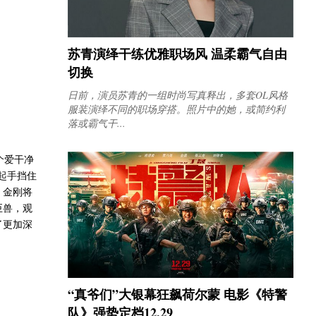
苏青演绎干练优雅职场风 温柔霸气自由
切换
日前，演员苏青的一组时尚写真释出，多套OL风格
服装演绎不同的职场穿搭。照片中的她，或简约利
落或霸气干...
个爱干净
起手挡住
，金刚将
巨兽，观
了更加深
“真爷们”大银幕狂飙荷尔蒙 电影《特警
队》强势定档12.29