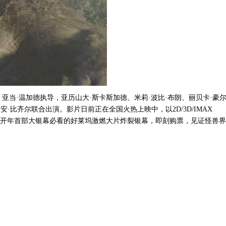
，亚当
·温加德执导，亚历山大·斯卡斯加德、米莉·波比·布朗、丽贝卡·豪
安·比齐尔联合出演。影片日前正在全国火热上映中，以2D/3D/IMAX
映。2021开年首部大银幕必看的好莱坞激燃大片炸裂银幕，即刻购票，见证怪兽