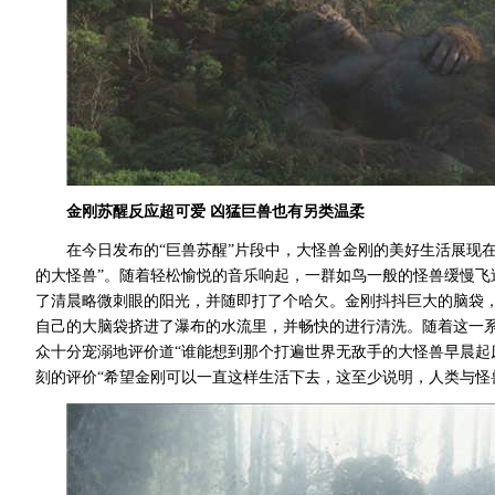
金刚苏醒反应超可爱
凶猛巨兽也有另类温柔
在今日发布的
“巨兽苏醒”片段中，大怪兽金刚的美好生活展现
的大怪兽”。随着轻松愉悦的音乐响起，一群如鸟一般的怪兽缓慢
了清晨略微刺眼的阳光，并随即打了个哈欠。金刚抖抖巨大的脑袋
自己的大脑袋挤进了瀑布的水流里，并畅快的进行清洗。随着这一
众十分宠溺
地
评价道“谁能想到那个打遍世界无敌手的大怪兽早晨起床
刻的评价“希望金刚可以一直这样生活下去，这至少说明，人类与怪