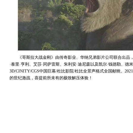
《哥斯拉大战金刚》由传奇影业、华纳兄弟影片公司联合出品
·泰里·亨利、艾莎·冈萨雷斯、朱利安·迪尼森以及凯尔·钱德勒、德米
3D/CINITY/CGS中国巨幕/杜比影院/杜比全景声格式全国献
的世纪激战，喜提前所未有的极致解压体验！