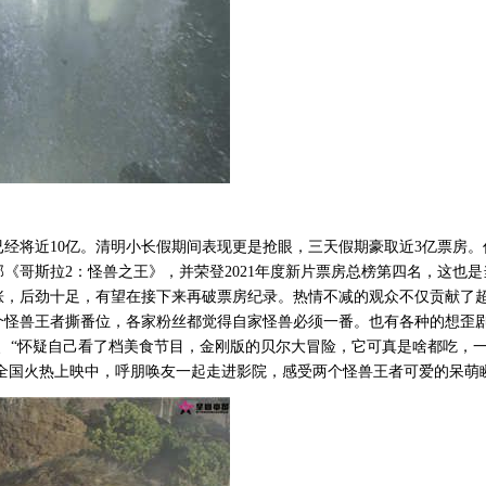
已经将近
10亿。清明小长假期间表现更是抢眼，三天假期豪取近3亿票房。
《哥斯拉2：怪兽之王》，并荣登2021年度新片票房总榜第四名，这也是
涨，后劲十足，有望在接下来再破票房纪录。热情不减的观众不仅贡献了
个怪兽王者撕番位，各家粉丝都觉得自家怪兽必须一番。也有各种的想歪剧
、“怀疑自己看了档美食节目，金刚版的贝尔大冒险，它可真是啥都吃，
在全国火热上映中，呼朋唤友一起走进影院，感受两个怪兽王者可爱的呆萌