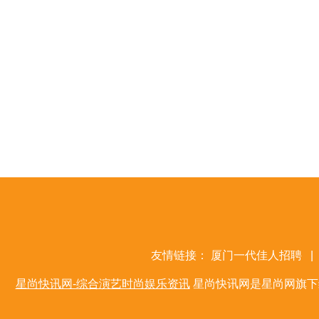
友情链接：
厦门一代佳人招聘
|
星尚快讯网-综合演艺时尚娱乐资讯
星尚快讯网是星尚网旗下