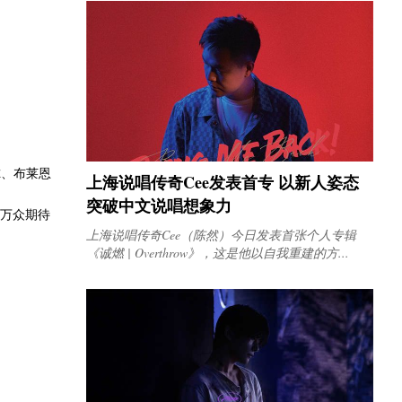
尔、布莱恩
上海说唱传奇Cee发表首专 以新人姿态
突破中文说唱想象力
界万众期待
上海说唱传奇Cee（陈然）今日发表首张个人专辑
《诚燃 | Overthrow》，这是他以自我重建的方...