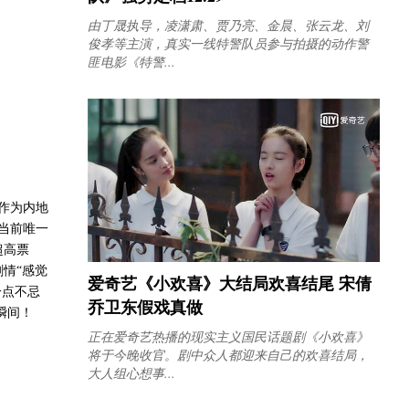
由丁晟执导，凌潇肃、贾乃亮、金晨、张云龙、刘
俊孝等主演，真实一线特警队员参与拍摄的动作警
匪电影《特警...
作为内地
当前唯一
超高票
情“感觉
爱奇艺《小欢喜》大结局欢喜结尾 宋倩
一点不忌
乔卫东假戏真做
瞬间！
正在爱奇艺热播的现实主义国民话题剧《小欢喜》
将于今晚收官。剧中众人都迎来自己的欢喜结局，
大人组心想事...