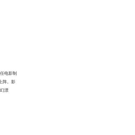
担任电影制
上阵。影
奇幻漂