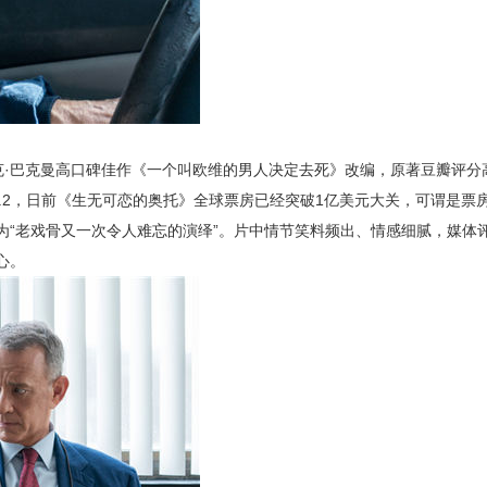
·巴克曼高口碑佳作《一个叫欧维的男人决定去死》改编，原著豆瓣评分高
.2，日前《生无可恋的奥托》全球票房已经突破1亿美元大关，可谓是票
为“老戏骨又一次令人难忘的演绎”。片中情节笑料频出、情感细腻，媒体评
心。