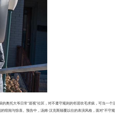
躁的奥托大爷日常“巡视”社区，对不遵守规则的邻居吹毛求疵，可当一个
的喧闹与惊喜。预告中，汤姆·汉克斯颠覆以往的表演风格，面对“不守规