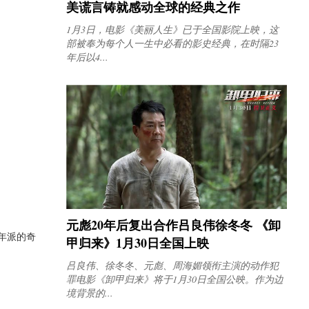
美谎言铸就感动全球的经典之作
1月3日，电影《美丽人生》已于全国影院上映，这
部被奉为每个人一生中必看的影史经典，在时隔23
年后以4...
元彪20年后复出合作吕良伟徐冬冬 《卸
年派的奇
甲归来》1月30日全国上映
吕良伟、徐冬冬、元彪、周海媚领衔主演的动作犯
罪电影《卸甲归来》将于1月30日全国公映。作为边
境背景的...