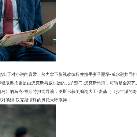
他出于对小说的喜爱、努力拿下影视改编权并携手妻子丽塔·威尔逊共同
轻版奥托更是由汉克斯与威尔逊的儿子楚门·汉克斯饰演，可谓是全家齐
岛》的马克·福斯特担纲导演，奥斯卡获奖编剧大卫·麦基（《少年派的
对汤姆·汉克斯演绎的奥托大呼期待！