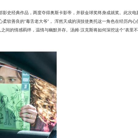
多部影史经典作品，两度夺得奥斯卡影帝，并获金球奖终身成就奖。此次电
心柔软善良的“毒舌老大爷”， 浑然天成的演技使奥托这一角色在经历内心
之间的情感羁绊，温情与幽默并存。汤姆·汉克斯将如何深挖这个“表里不