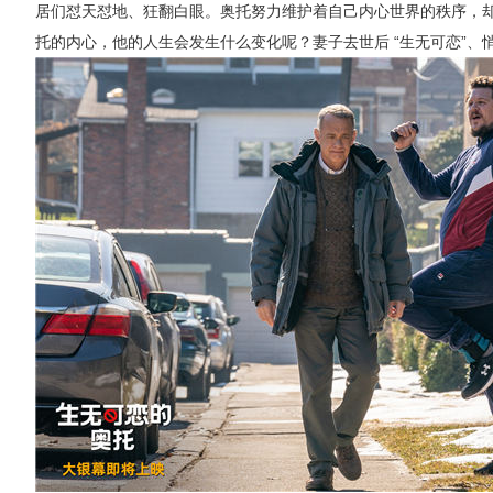
居们怼天怼地、狂翻白眼。奥托努力维护着自己内心世界的秩序，
托的内心，他的人生会发生什么变化呢？妻子去世后 “生无可恋”