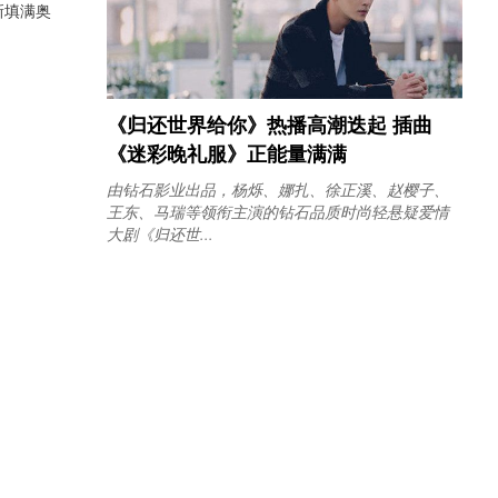
新填满奥
《归还世界给你》热播高潮迭起 插曲
《迷彩晚礼服》正能量满满
由钻石影业出品，杨烁、娜扎、徐正溪、赵樱子、
王东、马瑞等领衔主演的钻石品质时尚轻悬疑爱情
大剧《归还世...