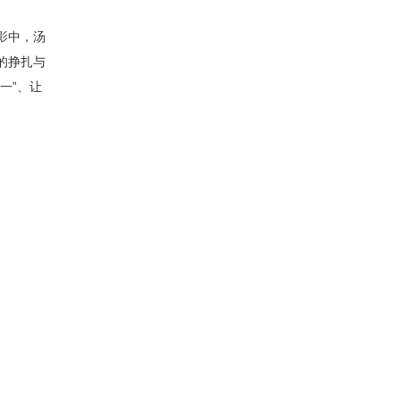
影中，汤
的挣扎与
一”、让