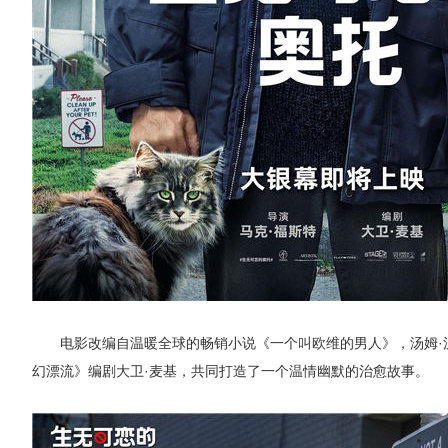
电影改编自温暖全球的畅销小说《一个叫欧维的男人》，汤姆·
幻漂流》编剧大卫·麦基，共同打造了一个温情幽默的治愈故事。