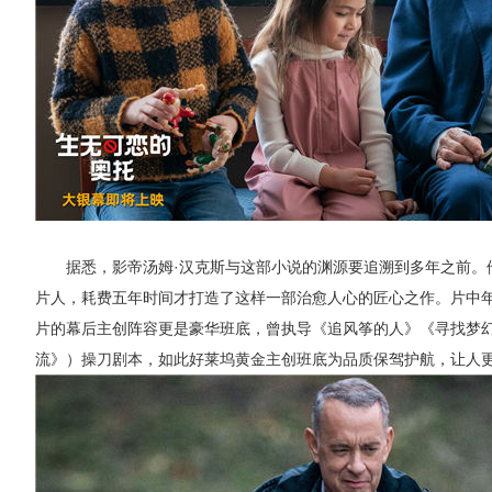
据悉，影帝汤姆·汉克斯与这部小说的渊源要追溯到多年之前。
片人，耗费五年时间才打造了这样一部治愈人心的匠心之作。片中年
片的幕后主创阵容更是豪华班底，曾执导《追风筝的人》《寻找梦幻
流》）操刀剧本，如此好莱坞黄金主创班底为品质保驾护航，让人更