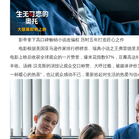
影帝拿下高口碑畅销小说
改编权
历时五年打造匠心之作
电影根据美国亚马逊作家排行榜榜首、瑞典小说之王弗雷德里克
电影上映后收获全球观众的一片赞誉，爆米花指数97%，豆瓣高达8
丰收。汤姆·汉克斯的演技让观众交口称赞、大呼过瘾，被媒体评价
一杯暖心的热茶”，也让观众感动不已，重新拾起对生活的热爱与信