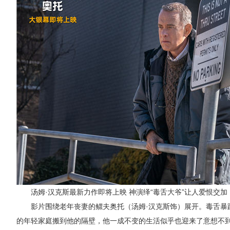
汤姆·汉克斯最新力作
即将上映
神演绎“毒舌大爷”让人爱恨交加
影片围绕老年丧妻的鳏夫奥托（汤姆·汉克斯饰）展开。毒舌暴
的年轻家庭搬到他的隔壁，他一成不变的生活似乎也迎来了意想不到