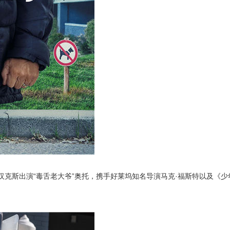
汉克斯出演“毒舌老大爷”奥托，携手好莱坞知名导演马克·福斯特以及《少