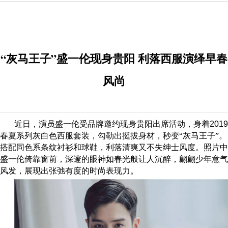
“灰马王子”盛一伦现身贵阳 利落西服演绎早春
风尚
近日，演员盛一伦受品牌邀约现身贵阳出席活动，身着
2019
春夏系列灰白色西服套装，勾勒出挺拔身材，秒变“灰马王子”。
搭配同色系条纹衬衫和球鞋，利落清爽又不失绅士风度。照片中
盛一伦倚靠窗前，深邃的眼神如春光般让人沉醉，翩翩少年意气
风发，展现出张弛有度的时尚表现力。