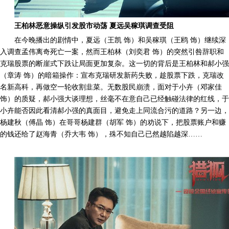
王柏林恶意操纵引发股市动荡 夏远吴稼琪调查受阻
在今晚播出的剧情中，夏远（王凯 饰）和吴稼琪（王鸥 饰）继续深
入调查孟伟离奇死亡一案，然而王柏林（刘奕君 饰）的突然引咎辞职和
克瑞股票的断崖式下跌让局面更加复杂。这一切的背后是王柏林和郝小强
（章涛 饰）的暗箱操作：宣布克瑞研发新药失败，趁股票下跌，克瑞改
名新高科，再做空一轮收割韭菜。无数股民崩溃，面对于小卉（邓家佳
饰）的质疑，郝小强大谈理想，丝毫不在意自己已经触碰法律的红线，于
小卉能否因此看清郝小强的真面目，避免走上同流合污的道路？另一边，
杨建秋（傅晶 饰）在哥哥杨建群（胡军 饰）的劝说下，把股票账户和赚
的钱还给了赵海青（乔大韦 饰），殊不知自己已然越陷越深……