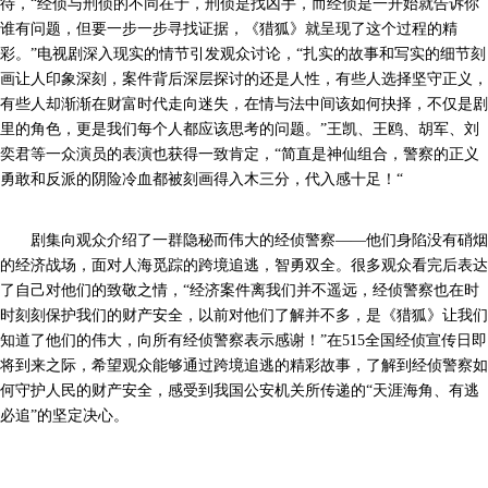
待，“经侦与刑侦的不同在于，刑侦是找凶手，而经侦是一开始就告诉你
谁有问题，但要一步一步寻找证据，《猎狐》就呈现了这个过程的精
彩。”电视剧深入现实的情节引发观众讨论，“扎实的故事和写实的细节刻
画让人印象深刻，案件背后深层探讨的还是人性，有些人选择坚守正义，
有些人却渐渐在财富时代走向迷失，在情与法中间该如何抉择，不仅是剧
里的角色，更是我们每个人都应该思考的问题。”王凯、王鸥、胡军、刘
奕君等一众演员的表演也获得一致肯定，“简直是神仙组合，警察的正义
勇敢和反派的阴险冷血都被刻画得入木三分，代入感十足！“
剧集向观众介绍了一群隐秘而伟大的经侦警察——他们身陷没有硝烟
的经济战场，面对人海觅踪的跨境追逃，智勇双全。很多观众看完后表达
了自己对他们的致敬之情，“经济案件离我们并不遥远，经侦警察也在时
时刻刻保护我们的财产安全，以前对他们了解并不多，是《猎狐》让我们
知道了他们的伟大，向所有经侦警察表示感谢！”在515全国经侦宣传日即
将到来之际，希望观众能够通过跨境追逃的精彩故事，了解到经侦警察如
何守护人民的财产安全，感受到我国公安机关所传递的“天涯海角、有逃
必追”的坚定决心。