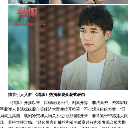
情节引人入胜 《猎狐》热播获观众花式表白
《猎狐》开播以来，口碑表现不俗。剧集开篇，非法集资、资本家联
手股评人非法操纵股市等经济大案便拉开帷幕，不少观众纷纷力赞：“开
局就是高潮，戏剧冲突和人物关系也很快铺陈开来，非常紧张带感抓人眼
球，看得大呼过瘾。”经侦警察们抽丝剥茧的破案过程也引发观众极大期