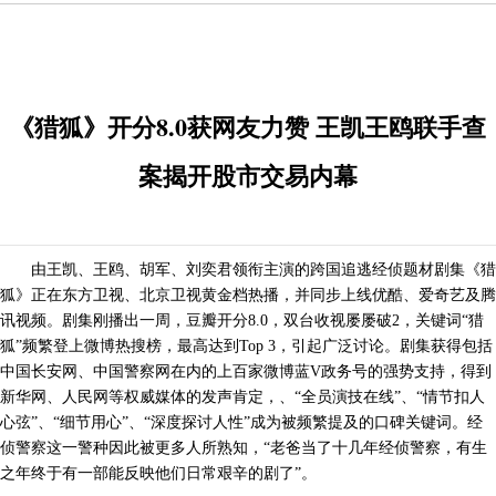
《猎狐》开分8.0获网友力赞 王凯王鸥联手查
案揭开股市交易内幕
由王凯、王鸥、胡军、刘奕君领衔主演的跨国追逃经侦题材剧集《猎
狐》正在东方卫视、北京卫视黄金档热播，并同步上线优酷、爱奇艺及腾
讯视频。剧集刚播出一周，豆瓣开分8.0，双台收视屡屡破2，关键词“猎
狐”频繁登上微博热搜榜，最高达到Top 3，引起广泛讨论。剧集获得包括
中国长安网、中国警察网在内的上百家微博蓝V政务号的强势支持，得到
新华网、人民网等权威媒体的发声肯定，、“全员演技在线”、“情节扣人
心弦”、“细节用心”、“深度探讨人性”成为被频繁提及的口碑关键词。经
侦警察这一警种因此被更多人所熟知，“老爸当了十几年经侦警察，有生
之年终于有一部能反映他们日常艰辛的剧了”。