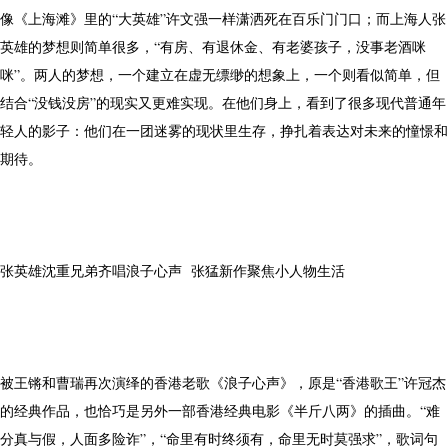
像《上海滩》里的“大英雄”许文强一样潇洒死在百乐门门口；而上海人张
英雄的梦想则简单很多，“有房、有退休金、有老婆孩子，没事老酒咪
咪”。两人的梦想，一个建立在虚无缥缈的想象上，一个则看似简单，但
结合“没钱没房”的现实又更难实现。在他们身上，看到了很多现代普通年
轻人的影子：他们在一团迷雾的现状里生存，挣扎着表达对未来的憧憬和
期待。
张英雄沈重兄弟齐唱浪子心声 张猛新作聚焦小人物生活
被王锵和曹瑞再次演绎的香港老歌《浪子心声》，原是“香港歌王”许冠杰
的经典作品，也恰巧是另外一部香港经典电影《半斤八两》的插曲。“难
分真与假，人面多险诈”，“命里有时终须有，命里无时莫强求”，歌词句