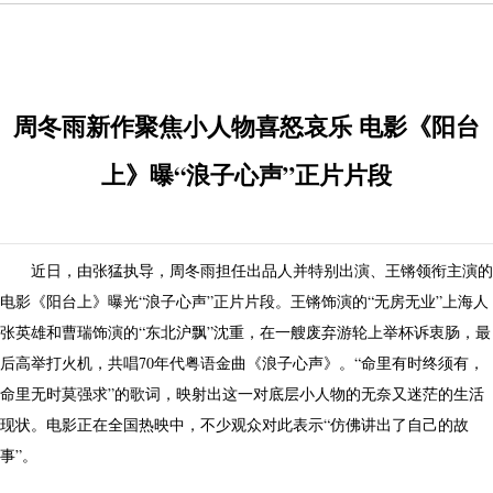
周冬雨新作聚焦小人物喜怒哀乐 电影《阳台
上》曝“浪子心声”正片片段
近日，由张猛执导，周冬雨担任出品人并特别出演、王锵领衔主演的
电影《阳台上》曝光“浪子心声”正片片段。王锵饰演的“无房无业”上海人
张英雄和曹瑞饰演的“东北沪飘”沈重，在一艘废弃游轮上举杯诉衷肠，最
后高举打火机，共唱70年代粤语金曲《浪子心声》。“命里有时终须有，
命里无时莫强求”的歌词，映射出这一对底层小人物的无奈又迷茫的生活
现状。电影正在全国热映中，不少观众对此表示“仿佛讲出了自己的故
事”。