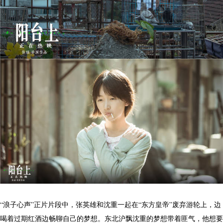
“浪子心声”正片片段中，张英雄和沈重一起在“东方皇帝”废弃游轮上，边
喝着过期红酒边畅聊自己的梦想。东北沪飘沈重的梦想带着匪气，他想要