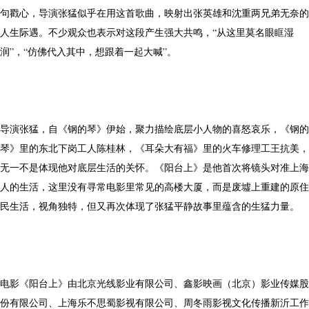
句戳心，导演张猛似乎在用这首歌曲，映射出张英雄和沈重两兄弟无奈的
人生际遇。不少观众也表示对这段产生强大共鸣，“从这里莫名眼眶湿
润”，“仿佛代入其中，想跟着一起大喊”。
导演张猛，自《钢的琴》伊始，聚力描绘底层小人物的喜怒哀乐，《钢的
琴》里的东北下岗工人陈桂林，《耳朵大有福》里的火车修理工王抗美，
无一不是体现他对底层生活的关怀。《阳台上》是他首次将镜头对准上海
人的生活，这里没有寻常电影里常见的高楼大厦，而是废墟上重建的原住
民生活，视角独特，但又再次体现了张猛平静故事里蕴含的生猛力量。
电影《阳台上》由北京光线影业有限公司、鑫影映画（北京）影业传媒股
份有限公司、上海乐不思蜀影视有限公司、周冬雨影视文化传播新沂工作