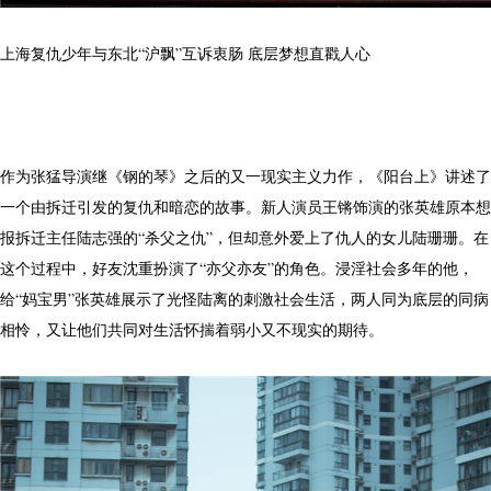
上海复仇少年与东北“沪飘”互诉衷肠 底层梦想直戳人心
作为张猛导演继《钢的琴》之后的又一现实主义力作，《阳台上》讲述了
一个由拆迁引发的复仇和暗恋的故事。新人演员王锵饰演的张英雄原本想
报拆迁主任陆志强的“杀父之仇”，但却意外爱上了仇人的女儿陆珊珊。在
这个过程中，好友沈重扮演了“亦父亦友”的角色。浸淫社会多年的他，
给“妈宝男”张英雄展示了光怪陆离的刺激社会生活，两人同为底层的同病
相怜，又让他们共同对生活怀揣着弱小又不现实的期待。