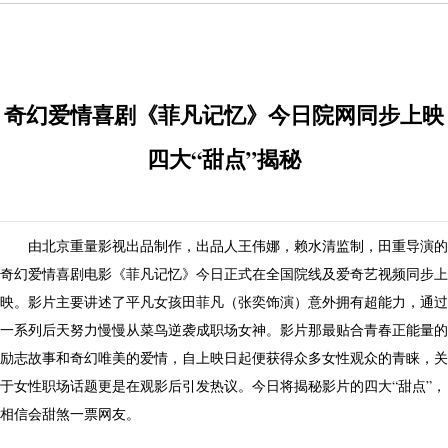
奇幻爱情喜剧《菲凡记忆》今日院网同步上映
四大“甜点”揭秘
由北京重量影视出品制作，出品人王伟娜，赖水清监制，田重导演的
奇幻爱情喜剧电影《菲凡记忆》今日正式在全国院线及爱奇艺视频同步上
映。影片主要讲述了平凡女孩田菲凡（张奕饰演）意外拥有超能力，通过
一系列后天努力慢慢从菜鸟逆袭成职场女神。影片那最贴合青春正能量的
励志故事和奇幻唯美的爱情，自上映日起便获得众多女性观众的青睐，关
于女性职场话题更是在观影后引发热议。今日将揭秘影片的四大“甜点”，
相信会甜煞一票网友。