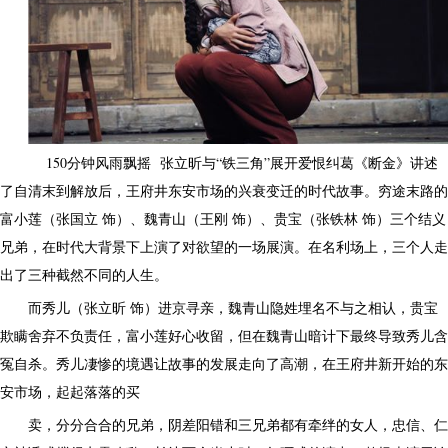
150分钟风雨飘摇 张立昕与“铁三角”展开爱恨纠葛《断金》讲述
了自清末到解放后，王府井东安市场的兴衰变迁的时代故事。穷途末路的
富小莲（张国立 饰）、魏青山（王刚 饰）、贵宝（张铁林 饰）三个结义
兄弟，在时代大背景下上演了对欲望的一场展演。在名利场上，三个人走
出了三种截然不同的人生。
而秀儿（张立昕 饰）进京寻亲，魏青山隐姓埋名不与之相认，贵宝
欺瞒舍弃不负责任，富小莲好心收留，但在魏青山暗计下最终导致秀儿含
冤自杀。秀儿凄惨的境遇让故事的发展走向了高潮，在王府井新开始的东
安市场，起起落落的买
卖，分分合合的兄弟，阴差阳错和三兄弟都有牵绊的女人，忠信、仁