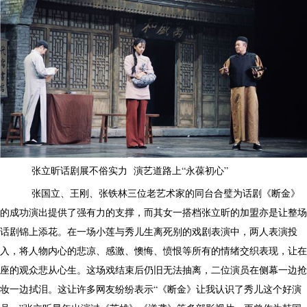
张立昕话剧展不俗实力 演艺道路上“永葆初心”
张国立、王刚、张铁林三位老艺术家的同台合璧为话剧《断金》
的成功演出提供了强有力的支撑，而其女一搭档张立昕的加盟亦是让整场
话剧锦上添花。在一场小莲与秀儿生离死别的戏剧表演中，两人表演投
入，将人物内心的悲凉、感激、懊悔、愤恨等所有的情绪交织表现，让在
座的观众悲从心生。这场戏结束后仍旧无法抽离，二位演员在侧幕一边抢
妆一边拭泪。这让许多网友纷纷表示“《断金》让我认识了秀儿这个好演