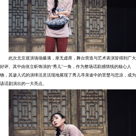
此次北京巡演场场爆满，座无虚席，舞台营造与艺术表演皆得到广大
好评。其中由张立昕饰演的“秀儿”一角，作为整场话剧感情线的核心人
物，其渗入式的演绎活灵活现地展现了秀儿寻亲途中的苦楚与悲凉，成为
该话剧演出的一大亮点。