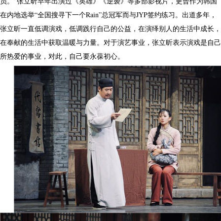
员。”张立昕早年出演过《英雄》《逆袭》等多部影视片，更曾作为韩国
在内地选举“全国搜寻下一个Rain”总冠军而与JYP签约练习。出道多年，
张立昕一直低调演戏，低调践行自己的公益，在演绎别人的生活中成长，
在奉献的生活中获取温暖与力量。对于演艺事业，张立昕表示演戏是自己
所热爱的事业，对此，自己要永葆初心。