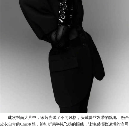
此次封面大片中，宋茜尝试了不同风格，头戴蕾丝发带的飘逸，融合
皮衣自带的
Chic冷酷，铆钉折扇半掩飞扬的眼线，让性感指数递增的渔网