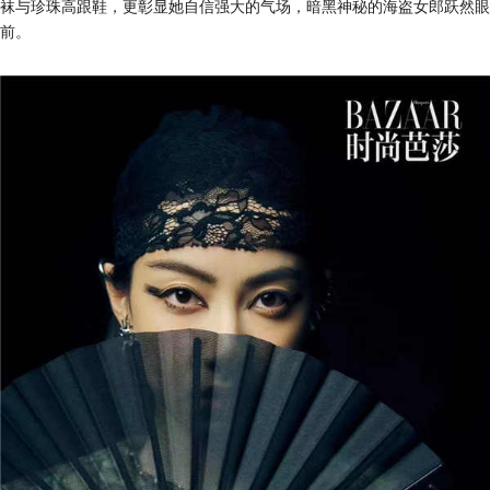
袜与珍珠高跟鞋，更彰显她自信强大的气场，暗黑神秘的海盗女郎跃然眼
前。