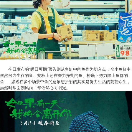
今日发布的“暖日可期”预告则从鱼缸中的鱼作为切入点，窄小鱼缸中
依然努力生存的鱼、案板上还在奋力挣扎的鱼、桥底下努力跟上鱼群的
鱼......渗透在多个场景中鱼的意象想折射的其实是努力生活的芸芸众生，
虽然时常面朝风雨，却依然心向阳光。