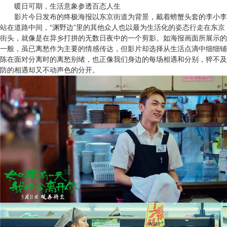
暖日可期，生活意象参透百态人生
影片今日发布的终极海报以东京街道为背景，戴着螃蟹头套的李小李
站在道路中间，“渊野边”里的其他众人也以最为生活化的姿态行走在东京
街头，就像是在异乡打拼的无数日夜中的一个剪影。如海报画面所展示的
一般，虽已离愁作为主要的情感传达，但影片却选择从生活点滴中细细铺
陈在面对分离时的离愁别绪，也正像我们身边的每场相遇和分别，猝不及
防的相遇却又不动声色的分开。