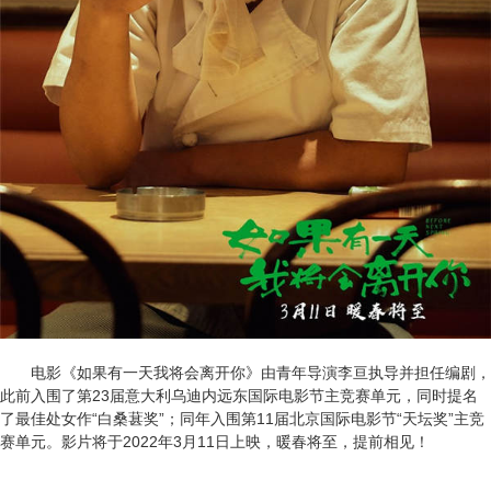
电影《如果有一天我将会离开你》由青年导演李亘执导并担任编剧，
此前入围了第23届意大利乌迪内远东国际电影节主竞赛单元，同时提名
了最佳处女作“白桑葚奖”；同年入围第11届北京国际电影节“天坛奖”主竞
赛单元。影片将于2022年3月11日上映，暖春将至，提前相见！