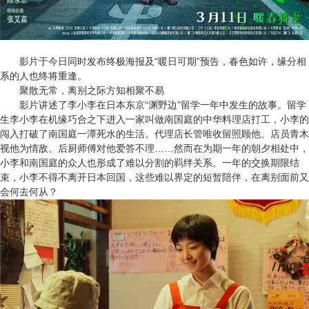
影片于今日同时发布终极海报及“暖日可期”预告，春色如许，缘分相
系的人也终将重逢。
聚散无常，离别之际方知相聚不易
影片讲述了李小李在日本东京“渊野边”留学一年中发生的故事。留学
生李小李在机缘巧合之下进入一家叫做南国庭的中华料理店打工，小李的
闯入打破了南国庭一潭死水的生活。代理店长管唯收留照顾他、店员青木
视他为情敌、后厨师傅对他爱答不理……然而在为期一年的朝夕相处中，
小李和南国庭的众人也形成了难以分割的羁绊关系。一年的交换期限结
束，小李不得不离开日本回国，这些难以界定的短暂陪伴，在离别面前又
会何去何从？