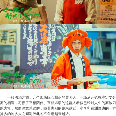
一段漂泊之旅，几个因缘际会相识的异乡人，一场从开始就注定要分
离的相遇，习惯了互相陪伴、互相温暖的这群人看似已经对人生的离散习
以为常，然而深意总迟解，随着离别的越来越近，小李和在渊野边的一群
异乡的同乡人之间对彼此的不舍也越来越浓。