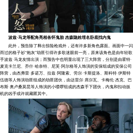
波兹·马龙等配角亮相各怀鬼胎
杰森隐姓埋名卧底找
内鬼
此外，预告除了释出惊险枪戏外，还有许多新角色露面。画面中一闪
而过的格子衫“炮灰”劫匪引得许多歌迷眼前一亮，原来该角色是由年轻歌
手波兹·马龙友情出演；而预告中也明显出现了三大阵营，分别是由霍特·
麦克卡兰尼、乔什·哈奈特、尼芙·阿尔格等人饰演的安保组成的安保公司
阵营，由杰弗雷·多诺万、拉兹·阿隆索、劳尔·卡斯提洛、斯科特·伊斯特
伍德等人饰演劫匪组成的劫匪团伙，由达雷尔·席尔瓦、卡梅伦·杰克、巴
布斯·奥卢桑莫昆等人饰演的小喽啰组成的杰森手下团伙，内鬼和扣动扳
机的凶手或许就藏匿其中。