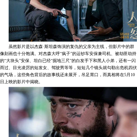
虽然影片是以杰森·斯坦森饰演的复仇的父亲为主线，但影片中的群
像刻画也十分饱满。对杰森大呼“疯子”的运钞车安保兼司机、被劫匪劫持
的“大块头”安保、坦白已经“掘地三尺”的白发手下和黑人小弟，还有一闪
而过、目光凌厉的短发女、驾驶男等等，短短几个镜头就勾勒出危机四伏
的气场，这些角色背后的故事线还未展开，吊足胃口，而真相将在
5
月
10
日上映的影片中揭晓。