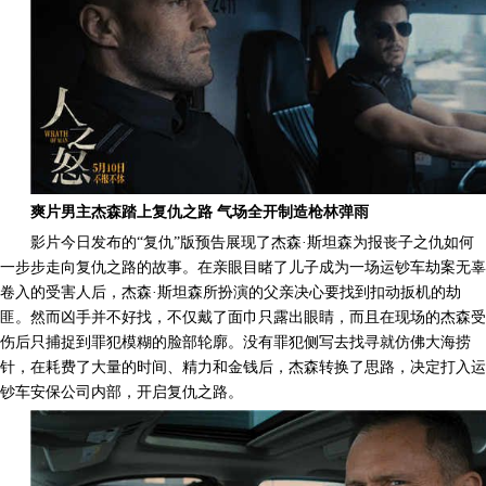
爽片男主杰森踏上复仇之路 气场全开制造枪林弹雨
影片今日发布的“复仇”版预告展现了杰森·斯坦森为报丧子之仇如何
一步步走向复仇之路的故事。在亲眼目睹了儿子成为一场运钞车劫案无辜
卷入的受害人后，杰森·斯坦森所扮演的父亲决心要找到扣动扳机的劫
匪。然而凶手并不好找，不仅戴了面巾只露出眼睛，而且在现场的杰森受
伤后只捕捉到罪犯模糊的脸部轮廓。没有罪犯侧写去找寻就仿佛大海捞
针，在耗费了大量的时间、精力和金钱后，杰森转换了思路，决定打入运
钞车安保公司内部，开启复仇之路。