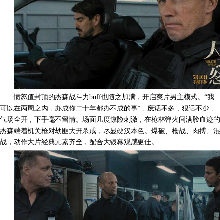
愤怒值封顶的杰森战斗力
buff
也随之加满，开启爽片男主模式。“我
可以在两周之内，办成你二十年都办不成的事”，废话不多，狠话不少，
气场全开，下手毫不留情。场面几度惊险刺激，在枪林弹火间满脸血迹的
杰森端着机关枪对劫匪大开杀戒，尽显硬汉本色。爆破、枪战、肉搏、混
战，动作大片经典元素齐全，配合大银幕观感更佳。