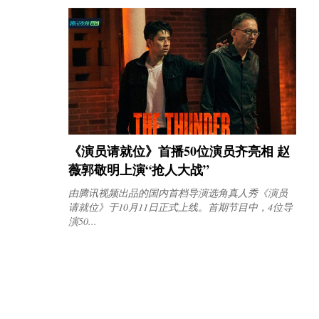
《演员请就位》首播50位演员齐亮相 赵
薇郭敬明上演“抢人大战”
由腾讯视频出品的国内首档导演选角真人秀《演员
请就位》于10月11日正式上线。首期节目中，4位导
演50...