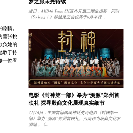
梦之旅未完待续
近日，AKB48 Team SH宣布开启二期生招募，同时
《So long！》粉丝见面会也将于6月举行...
的剧情。
的嚣张挑
欺负她的
她敢于持
每一位看
电影《封神第一部》举办“溯源”郑州首
映礼 探寻殷商文化展现真实细节
7月16日，中国首部国民神话史诗电影《封神第一
部》举办“溯源”郑州首映礼。河南作为殷商文化发
源地，《...