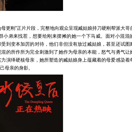
为母更刚
”
正片片段，完整地向观众呈现臧姑娘持刀硬刚帮派大哥
群小弟来找茬，想要给刚来摆摊的她一个下马威。面对小混混
却受到变本加厉的对待，他们非但没有放过臧姑娘，甚至还试图
混混的所作所为完全刺激到了她作为母亲的本能，怒气与勇气让
实力演绎硬核母亲，她所塑造的臧姑娘身上蕴藏着的母爱感染着
己母亲的身影。