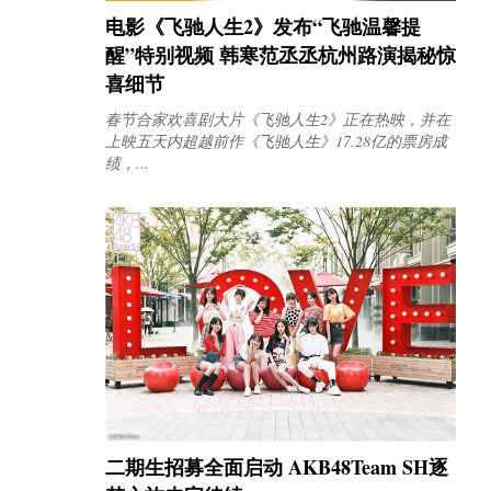
电影《飞驰人生2》发布“飞驰温馨提
醒”特别视频 韩寒范丞丞杭州路演揭秘惊
喜细节
春节合家欢喜剧大片《飞驰人生2》正在热映，并在
上映五天内超越前作《飞驰人生》17.28亿的票房成
绩，...
二期生招募全面启动 AKB48Team SH逐