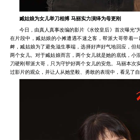
臧姑娘为女儿举刀相搏
马丽实力演绎为母更刚
今日，由真人真事改编的影片《水饺皇后》首次曝光
“
在片段中，臧姑娘的小摊遭遇不速之客，帮派大哥带着一
衅，臧姑娘为了避免滋生事端，选择好声好气地回应，但
两个女儿。对于臧姑娘而言，两个女儿就是她的底线，小
刀硬刚帮派大哥，只为守护好两个女儿的安危。马丽本次
过影片的观众，并让人从她坚毅、勇敢的表现中，看见了自