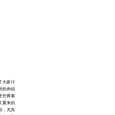
了大家讨
碎的肉馅
更升腾着
又重来的
动，尤其