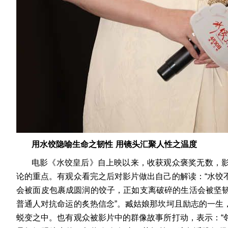
用水饺隐喻生命之韧性
用镜头汇聚人性之温度
电影《水饺皇后》自上映以来，收获观众褒奖无数，
论的重点。有观众看完之后对影片做出自己的解读：
“
水饺
会被面皮包裹成圆润的饺子，正如支离破碎的生活会被坚
普通人对抗命运的炙热信念
”
。臧姑娘那坎坷且励志的一生
蜕变之中。也有观众被影片中的群像故事所打动，表示：
“