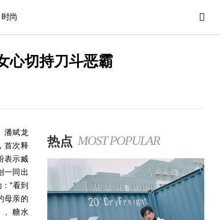
时尚
护女心切持刀斗恶霸
、潘斌龙
热点
MOST POPULAR
，首次释
纷表示臧
创一同出
动：
“
看到
的母亲的
）
、
糖水