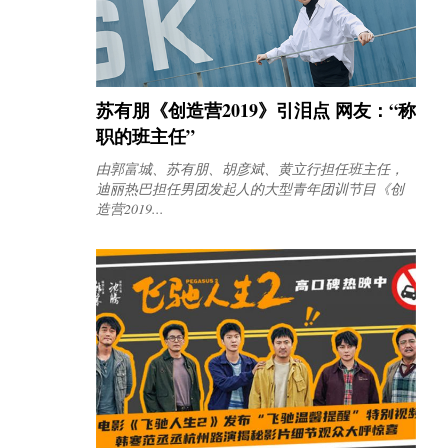
苏有朋《创造营2019》引泪点 网友：“称
职的班主任”
由郭富城、苏有朋、胡彦斌、黄立行担任班主任，
迪丽热巴担任男团发起人的大型青年团训节目《创
造营2019...