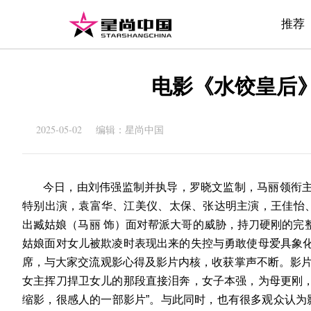
推荐
电影《水饺皇后》
2025-05-02 编辑：星尚中国
今日，
由刘伟强监制并执导，罗晓文监制，马丽领衔
特别出演，袁富华、江美仪、太保、张达明主演，王佳怡
出臧姑娘（马丽 饰）面对帮派大哥的威胁，持刀硬刚的完
姑娘面对女儿被欺凌时表现出来的失控与勇敢使母爱具象
席，与大家交流观影心得及影片内核，收获掌声不断。影
女主挥刀捍卫女儿的那段直接泪奔，女子本强，为母更刚
缩影，很感人的一部影片
”
。与此同时，也有很多观众认为