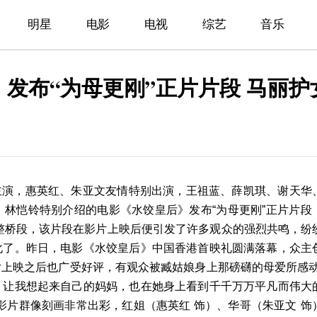
明星
电影
电视
综艺
音乐
发布“为母更刚”正片片段 马丽
主演，惠英红、朱亚文友情特别出演，王祖蓝、薛凯琪、谢天华
、林恺铃特别介绍的电影《水饺皇后》发布
“
为母更刚
”
正片片段
整桥段，该片段在影片上映后便引发了许多观众的强烈共鸣，纷
化了。昨日，电影《水饺皇后》中国香港首映礼圆满落幕，众主
片上映之后也广受好评，有观众被臧姑娘身上那磅礴的母爱所感
，让我想起来自己的妈妈，也在她身上看到千千万万平凡而伟大
影片群像刻画非常出彩，红姐（惠英红 饰）
、
华哥（朱亚文
饰