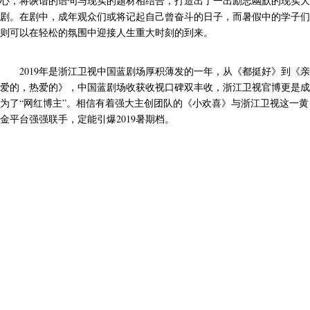
心，将诙谐的语句与现实的题材相结合，打造出了一出励志幽默的现实大
剧。在剧中，成年观众们或将记起自己曾奋斗的日子，而暑假中的学子们
则可以在轻松的氛围中迎接人生重大时刻的到来。
2019年是浙江卫视中国蓝剧场厚积薄发的一年，从《都挺好》到《亲
爱的，热爱的》，中国蓝剧场收获收视口碑双丰收，浙江卫视官博更是成
为了“网红博主”。相信有着强大主创团队的《小欢喜》与浙江卫视这一黄
金平台强强联手，定能引爆2019暑期档。