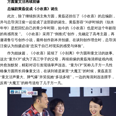
方圆童文洁再续前缘
总编剧黄磊促成《小欢喜》诞生
此次，除了继续扮演主角方圆，黄磊还担任了《小欢喜》的总编剧，
并与总导演汪俊一起促成了这部剧的诞生。黄磊形容“30岁时候的《似水
年华》是想回忆自己的青少年时期，如今的《小欢喜》也是对这个年龄段
的有感而发 ”。《小欢喜》采用了“倒推式”创作，先确定了高考主题，再
邀请鲁引弓创作小说，最终创作剧本并拍摄。在谈到创作理念时，总导演
汪俊认为拍摄必须“忠实于自己对现实的感受与体验”。
作为姐妹篇，《小欢喜》延续了《小别离》中方圆和童文洁的故事。
这次“童方CP”成为了高三学子的父母，再续前缘的黄磊海清师徒戏内戏
外愈加默契，精彩对话引发现场掌声连连。“童方CP”笑称儿子方一凡性
格像方圆而长得像童文洁，在谈到谁是家里“大魔王”的时候，黄磊直言
“童文洁声量大、脾气爆”并笑侃她“多说多错”，一边的海清则连连摆手，
反将“大魔王”的称号送给了儿子方一凡。