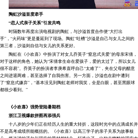
陶虹沙溢首度牵手
“恋人式亲子关系”引发共鸣
时隔数年再度出演电视剧的陶虹，与沙溢首度合作便“大打出
手”，“火药味”更是蔓延到了现场。陶虹“吐槽”沙溢是自己与女儿之间的
第三者，沙溢则自信与女儿的关系更好。
陶虹在《小欢喜》中扮演了对女儿乔英子“窒息式关爱”的母亲宋倩，
对于这样的角色，她认为“宋倩拿生命在爱孩子，爱的太过了，所以女儿
很不容易”。乔英子的扮演者李庚希直呼自己“太难了”，夹在父母的醋意
之间进退两难，甚至选择了自我伤害。另一方面，沙溢也在剧中遭到
了“窒息式嫌弃”，“基本没见到陶虹老师对我笑，全是白眼，甚至黑眼球
都很少看到。”
《小欢喜》强势登陆暑期档
浙江卫视爆款拼图再添强兵
十八岁的少年们正在经历人生的重大转折，这段时光中的点滴成长并
不是高考成绩所能概括的。《小欢喜》以高三学子的亲子关系为故事核