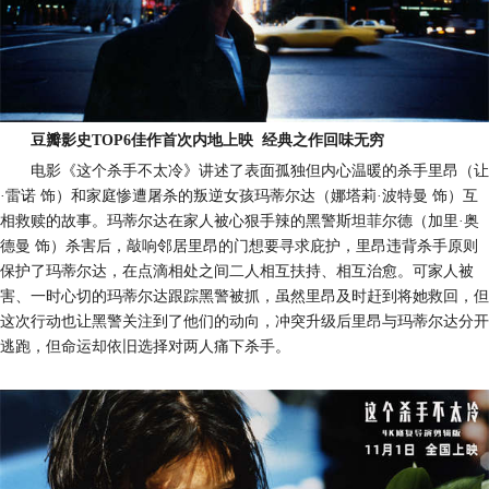
豆瓣影史
TOP6
佳作首次内地上映
经典之作回味无穷
电影《这个杀手不太冷》讲述了表面孤独但内心温暖的杀手里昂（让
·雷诺 饰）和家庭惨遭屠杀的叛逆女孩玛蒂尔达（娜塔莉·波特曼 饰）互
相救赎的故事。玛蒂尔达在家人被心狠手辣的黑警斯坦菲尔德（加里·奥
德曼 饰）杀害后，敲响邻居里昂的门想要寻求庇护，里昂违背杀手原则
保护了玛蒂尔达，在点滴相处之间二人相互扶持、相互治愈。可
家人被
害、一时
心切的玛蒂尔达跟踪黑警被抓，虽然里昂及时赶到将她救回，但
这次行动也让黑警关注到了他们的动向，冲突升级后里昂与玛蒂尔达分开
逃跑，但命运却依旧选择对两人痛下杀手。