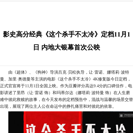
影史高分经典《这个杀手不太冷》定档11月1
日 内地大银幕首次公映
由《超体》
、
《狗神》导演吕克
·贝松执导，让·雷诺、
娜塔莉
·波特
曼
、
加里
·奥德曼
等主演的电影《这个杀手不太冷》
4K
修复版今日定档，
正式官宣将于
11
月
1
日全国上映。作为豆瓣评分高达
9.4
分的口碑佳作，电
影讲述了里昂（让·雷诺 饰）和玛蒂尔达（娜塔莉·波特曼 饰）在人生磨
难中彼此救赎的故事，在今天发布的定档预告中，混战与温馨的场景交替
出现，展现了两位主人公在命运中的挣扎痛苦和对彼此的依靠。