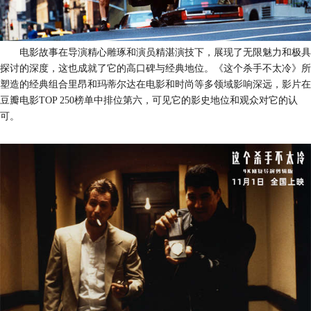
电影故事在导演精心雕琢和演员精湛演技下，展现了无限魅力和极具
探讨的深度，这也成就了它的高口碑与经典地位。《这个杀手不太冷》
所
塑造的经典组合
里昂和玛蒂尔达在电影和时尚等多领域影响深远，
影片
在
豆瓣电影
TOP 250
榜单中排位第六，可见它的影史地位和观众对它的认
可。