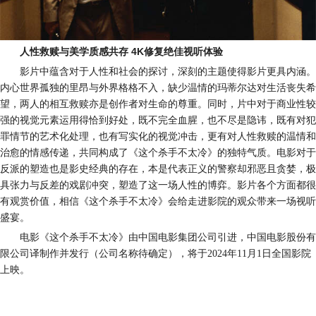
4K
人性救赎与美学
质感
共存
修复绝佳视听体验
影片中蕴含对于人性和社会的探讨，深刻的主题使得影片更具内涵。
内心世界孤独的里昂与外界格格不入，缺少温情的玛蒂尔达对生活丧失希
望，两人的相互救赎亦是创作者对生命的尊重。同时，片中对于商业性较
强的
视觉
元素运用得恰到好处，既不完全血腥，也不尽是隐讳，既有对
犯
罪情节
的艺术化处理，
也
有写实化的视觉冲击，
更有对
人性救赎的温情
和
治愈的
情感传递
，共同构成了《这个杀手不太冷》的独特气质。电影对于
反派的塑造也是影史经典的存在，本是代表正义的警察却邪恶且
贪婪
，极
具张力与反差的戏剧冲突，塑造了这一场人性的博弈。
影片各个方面都很
有观赏价值，相信《这个杀手不太冷》会给走进影院的观众带来一场视听
盛宴。
电影
《这个杀手不太冷》由中国电影集团公司引进，中国电影股份有
限公司译制作并发行（公司名称待确定），将于
2024
年
11
月
1
日全国影院
上映。