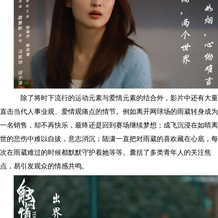
除了将时下流行的运动元素与爱情元素的结合外，影片中还有大量
直击当代人事业观、爱情观痛点的情节。例如离开网球场的雨葳转身成为
一名销售，却不再快乐，最终还是回到赛场继续梦想；成飞沉浸在如晴离
世的悲伤中难以自拔，意志消沉；陆潇一直把对雨葳的喜欢藏在心底，每
次在雨葳难过的时候都默默守护着她等等。囊括了多类青年人的关注焦
点，易引发观众的情感共鸣。