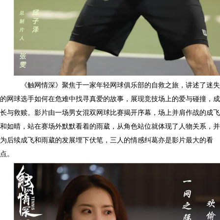
《触网情深》聚焦于一家年轻网球俱乐部的自救之旅，讲述了迷失
的网球选手如何在危难中找寻真爱的故事，展现竞技场上的爱与碰撞，成
长与救赎。影片由一场男女混双网球比赛揭开序幕，场上并肩作战的成飞
和如晴，站在赛场外默默看着的雨葳，从角色站位就体现了人物关系，并
为后续成飞和雨葳的发展埋下伏笔，三人的情感纠葛亦是影片最大的看
点。