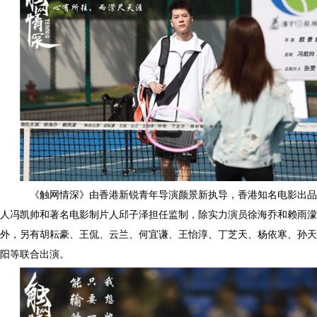
《触网情深》由香港新锐青年导演颜景新执导，香港知名电影出品
人冯凯帅和著名电影制片人邱子泽担任监制，除实力演员徐海乔和赖雨濛
外，另有胡耘豪、王侃、云兰、何宜谦、王怡淳、丁芝天、杨依寒、孙天
阳等联合出演。