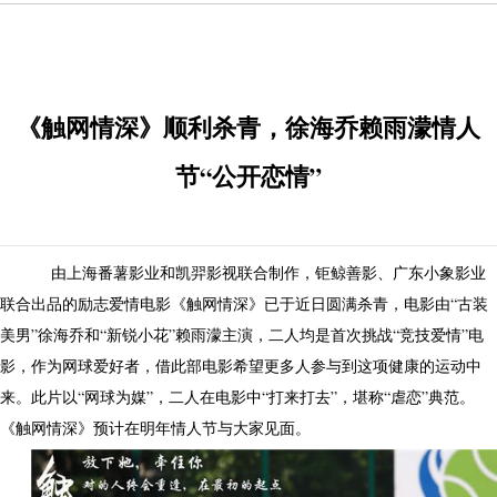
《触网情深》顺利杀青，徐海乔赖雨濛情人
节“公开恋情”
由上海番薯影业和凯羿影视联合制作，钜鲸善影、广东小象影业
联合出品的励志爱情电影《触网情深》已于近日圆满杀青，电影由“古装
美男”徐海乔和“新锐小花”赖雨濛主演，二人均是首次挑战“竞技爱情”电
影，作为网球爱好者，借此部电影希望更多人参与到这项健康的运动中
来。此片以“网球为媒”，二人在电影中“打来打去”，堪称“虐恋”典范。
《触网情深》预计在明年情人节与大家见面。