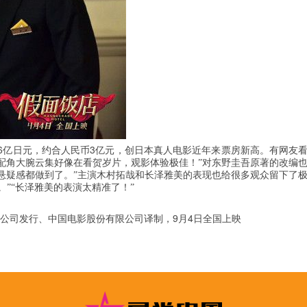
6
3
亿日元，约合人民币
亿元，创日本真人电影近年来票房新高。有网友
“配角大腕云集好像在看贺岁片，观影体验极佳！”对东野圭吾原著的改编
和悬疑感都做到了。”主演木村拓哉和长泽雅美的表现也给很多观众留下了
”“长泽雅美的表演太精准了！”
9
4
公司发行、中国电影股份有限公司译制，
月
日全国上映