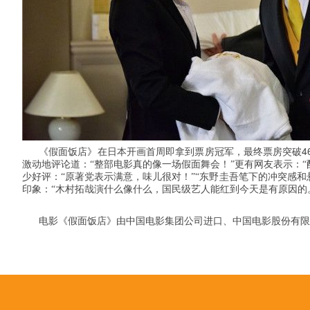
4
《假面饭店》在日本开画首周即拿到票房冠军，最终票房突破
激动地评论道：“整部电影真的像一场假面舞会！”更有网友表示：
少好评：“原著党表示满意，味儿很对！”“东野圭吾笔下的冲突感
印象：“木村拓哉演什么像什么，国民级艺人能红到今天是有原因的。
电影《假面饭店》由中国电影集团公司进口、中国电影股份有限