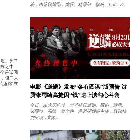
映，由张翎编剧，黄轩、杨采钰、徐帆、Lydia Pe...
环境。为了
危险之中，
一个是试图
同，但二人
，他们将在
电影《逆鳞》发布“各有图谋”版预告 沈
腾张雨绮高捷因“钱”途上演勾心斗角
今日，由大庆执导，尚可担任监制、编剧，沈腾、
张雨绮、高捷、蔡文静、曲哲明领衔主演，魏翔特
别出演，刘欢...