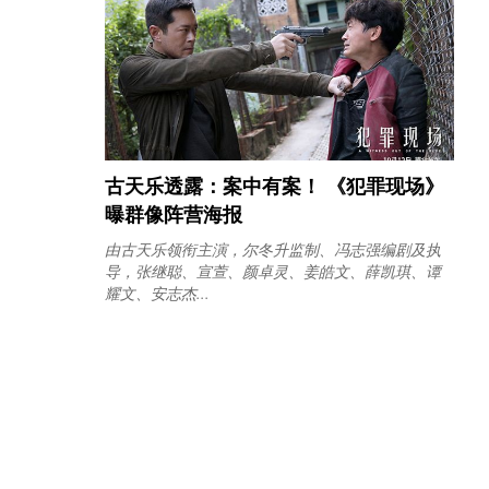
古天乐透露：案中有案！ 《犯罪现场》
曝群像阵营海报
由古天乐领衔主演，尔冬升监制、冯志强编剧及执
导，张继聪、宣萱、颜卓灵、姜皓文、薛凯琪、谭
耀文、安志杰...