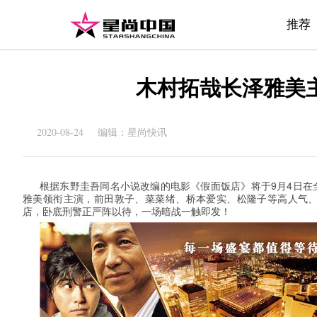
推荐
木村拓哉长泽雅美
2020-08-24 编辑：星尚快讯
9
4
根据东野圭吾同名小说改编的电影《假面饭店》将于
月
日在
雅美领衔主演，前田敦子、菜菜绪、桥本爱实、松隆子等高人气
店，卧底刑警正严阵以待，一场暗战一触即发！