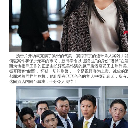
预告片开场就充满了紧张的气氛，震惊东京的连环杀人案凶手
侦破案件和保护无辜的市民，新田奉命以“服务生”的身份“潜伏”在
而为他指导工作的正是由长泽雅美饰演的超严肃酒店员工山岸尚美
撕开顾客“假面”、怀疑一切的刑警，一个是视顾客为上帝、诚挚的
都面对着同样的危机，他们要在形形色色的客人中找到真凶，所有
这间酒店内同台飙戏，十分令人期待！