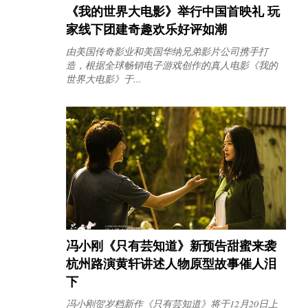
《我的世界大电影》举行中国首映礼 玩
家线下团建奇趣欢乐好评如潮
由美国传奇影业和美国华纳兄弟影片公司携手打
造，根据全球畅销电子游戏创作的真人电影《我的
世界大电影》于...
冯小刚《只有芸知道》新预告甜蜜来袭
杭州路演黄轩讲述人物原型故事催人泪
下
冯小刚贺岁档新作《只有芸知道》将于12月20日上