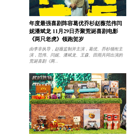
年度最强喜剧阵容葛优乔杉赵薇范伟闫
妮潘斌龙 11月29日齐聚荒诞喜剧电影
《两只老虎》领跑贺岁
由李非执导，赵薇监制并主演，葛优、乔杉领衔主
演，范伟、闫妮、潘斌龙、王森、田雨共同出演的
荒诞喜剧《两...