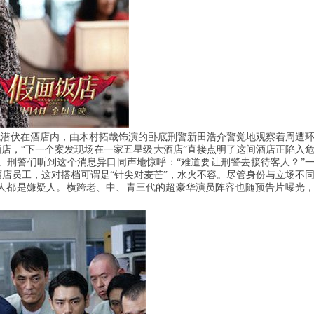
就潜伏在酒店内，由木村拓哉饰演的卧底刑警新田浩介警觉地观察着周遭
酒店，“下一个案发现场在一家五星级大酒店”直接点明了这间酒店正陷入
。刑警们听到这个消息异口同声地惊呼：“难道要让刑警去接待客人？”
酒店员工，这对搭档可谓是“针尖对麦芒”，水火不容。尽管身份与立场不
人都是嫌疑人。横跨老、中、青三代的超豪华演员阵容也随预告片曝光