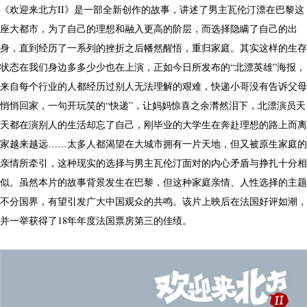
《欢迎来北方II》是一部全新创作的故事，讲述了男主瓦伦汀漂在巴黎这
座大都市，为了自己的理想和融入更高的阶层，而选择隐瞒了自己的出
身，直到经历了一系列的挫折之后幡然醒悟，重归家庭。其实这样的生存
状态在我们身边多多少少也在上演，正如今日所发布的“北漂英雄”海报，
来自每个行业的人都经历过别人无法理解的艰难，快递小哥没有告诉父母
悄悄回家，一句开玩笑的“快递”，让妈妈惊喜之余潸然泪下，北漂演员天
天都在演别人的生活却忘了自己，刚毕业的大学生在奔赴理想的路上而离
家越来越远……太多人都渴望在大城市拥有一片天地，但又被原生家庭的
亲情所牵引，这种现实的选择与男主瓦伦汀面对的内心矛盾与挣扎十分相
似。虽然本片的故事背景发生在巴黎，但这种家庭亲情、人性选择的主题
不分国界，有望引发广大中国观众的共鸣。该片上映后在法国好评如潮，
并一举获得了18年年度法国票房第三的佳绩。