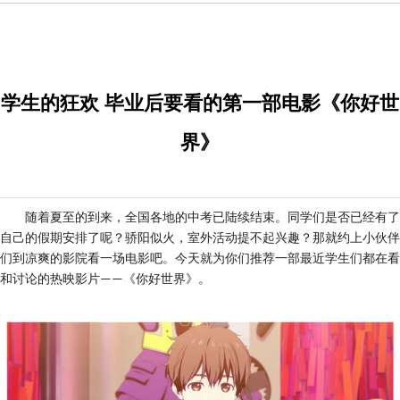
学生的狂欢 毕业后要看的第一部电影《你好世
界》
随着夏至的到来
，
全国各地的中考已陆续结束
。
同学们是否已经有了
自己的假期安排了呢
？
骄阳似火
，
室外活动提不起兴趣
？
那就约上小伙伴
们到凉爽的影院看一场电影吧
。
今天就为你们推荐一部
最近学生们都在看
和讨论
的热映影片
《
你好世界
》
。
——