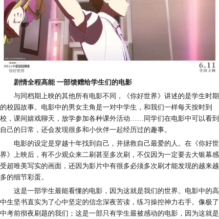
剧情全程高能
一部馈赠给学生们的电影
与同档期上映的
其他所有电影
不同
，《
你好世界
》
讲述的是学生时期
的校园故事
。
电影中的男女主角是一对中学生
，
和我们一样每天按时到
校
，
课间嬉戏聊天
，
放学参加各种课外活动
……同学们在电影中可以看到
自己的日常
，
还会发现很多和小伙伴一起经历过的趣事
。
电影的设定是穿越十年找到自己
，
并拯救自己最爱的人
。
在《你好世
界》上映后，有不少观众来二刷
甚至多次刷
，不仅因为一定要
去
大银幕感
受超唯美写实的画面，还因为影片中有很多必须
多次刷
才能发现的
越来越
多的
细节彩蛋。
这是一部学生
最
能看懂的电影
，
因为这就是我们的世界
。
电影中的高
中生坚书直实
为了心中坚定的信念深夜苦读，
练习操控神力右手
。
像极了
中考前彻夜刷题的我们
；
这是一部只有学生
最
被感动的电影
，
因为这就是