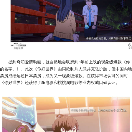
提到奇幻爱情动画
，
就自然地会联想到
年前上映的现象级爆款
《
你
5
的名字
。》。
此次
《
你好世界
》
由同款制片人武井克弘护航
，
但中国内地
票房成绩远超日本票房
，
成为又一现象级爆款
。
在获得市场认可的同时
，
《
你好世界
》
还获得了
电影和桃桃淘电影
等
业内权威口碑认证
。
S
ir