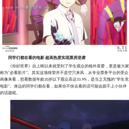
同学们都在看的电影
超
高热度
实现票房逆袭
《
你好世界
》
自上映以来就受到了
学生
观众的格外喜爱
，
更是被大家
称为
“必看影片”
。
其实这项殊荣并不是空穴来风
，
从专业票务平台的受众
画像来看
，
想看数据年龄
岁以下观众高达
，
是当之无愧的
“学生党
2
0
33
.
9%
电影”
。
身边的同学们都在看
，
如果你不快去看的话可能会跟不上小伙伴
的话题呢
。