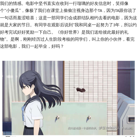
我们的情感
。
电影中坚书直实在收到一行瑠璃的好友信息时，笑
得
像
个
“小傻瓜”，像极了我们在课堂上
偷偷注视身边那个
，因为
跟你说了
TA
TA
一句话而羞涩暗喜；
这是一部
同学们
会
成群结队
相约去看的电影，因为这
就是
大家
的节日。有同学在观影后说
到
“我和同桌一起努力了
年，所以约
3
好考完试好好奖励一下自己。《你好世界》是我们送给彼此最好的礼
物”。是啊，刚刚经历过人生阶段考核的同学们，叫上你的小伙伴，看完
这部电影，我们一起毕业，好吗？