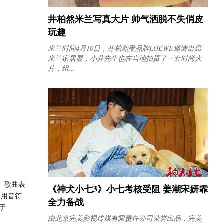
井柏然米兰写真大片 帅气洒脱不失俏皮
玩趣
米兰时间4月10日，井柏然受品牌LOEWE邀请出席
米兰家居展，小井先生也在当地拍摄了一套时尚大
片，组...
。歌曲表
《神犬小七3》小七考核受阻 姜潮宋妍霏
，用音符
全力备战
于
由北京完美影视传媒有限责任公司荣誉出品，完美