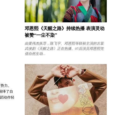
邓恩熙《天醒之路》持续热播 表演灵动
被赞“一尘不染”
由黄伟杰执导，陈飞宇、邓恩熙等联袂主演的古装
武侠剧《天醒之路》正在热播。05后演员邓恩熙凭
借自然生动...
新势力。
演绎了自
舞蹈动作轻