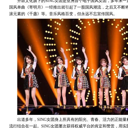
齐鼓文化旗下的SING女团是亚洲首个电子国风女团，多年来
国风单曲《寄明月》一经推出就引起了一股国风潮流，之后又不断
滚元素的《千盏》等。音乐风格百变，但永远不忘宣传国风。
出道多年，SING女团身上所具有的阳光、青春、活力的正能
流行结合在一起。SING女团屡次获得权威平台的肯定和赞赏，用实