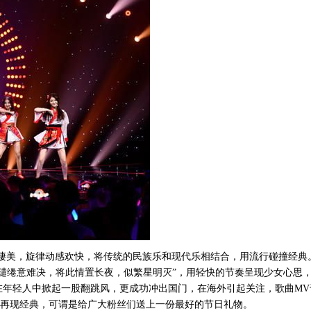
意境凄美，旋律动感欢快，将传统的民族乐和现代乐相结合，用流行碰撞经典
缱绻意难决，将此情置长夜，似繁星明灭”，用轻快的节奏呈现少女心思
在年轻人中掀起一股翻跳风，更成功冲出国门，在海外引起关注，歌曲MV
佳节再现经典，可谓是给广大粉丝们送上一份最好的节日礼物。