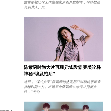
世界影视江何工作室独家原创开发制作，何静担任
总制片人、总...
陈紫函时尚大片再现异域风情 完美诠释
神秘“埃及艳后”
近日，“谍战女王”陈紫函惊艳亮相FUN糖娱乐带来
神秘时尚大片。出道至今陈紫函从未停止挖掘自
己，“无论...