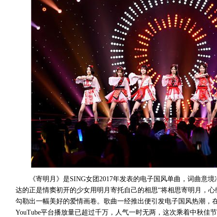
《寄明月》是SING女团2017年发表的电子国风单曲，词曲
达的正是情窦初开的少女用明月寄托自己的相思“将相思寄明月，心
勾勒出一幅美好的爱情画卷。歌曲一经推出便引发电子国风热潮，
YouTube平台播放量已超过千万，人气一时无两，这次乘着中秋