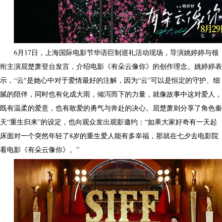
6月17日，上海国际电影节华语巨制巡礼活动现场，导演姚婷婷与领
衔主演屈楚萧登台发言，介绍电影《有朵云像你》的创作理念。姚婷婷表
示，“云"是她心中对于爱情最好的注解，因为“云”可以是恒定的守护、细
腻的陪伴，同时也有化成大雨，倾泻而下的力量，就像故事中这对爱人，
既有温柔的爱意，也有敢爱的勇气与奔赴的决心。屈楚萧则分享了角色秦
天“重生归来”的设定，也向观众发出观影邀约：“如果大家好奇有一天起
床面对一个突然年轻了8岁的重生爱人能有多幸福，那就在七夕去电影院
看电影《有朵云像你》。”