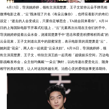
6月13日，导演姚婷婷，领衔主演屈楚萧、王子文皆持云朵手牌亮相
微博电影之夜，“云”既体现了片名《有朵云像你》，也呼应着影片的奇幻
设定：“逝去的人会变成云，只要你足够思念，TA就会回来看你”。6月14
日的上海国际电影节开幕式红毯上，“云”元素再次出现在主创们的手中。
导演姚婷婷提着云朵水壶，浇灌屈楚萧手中“思念和爱意积攒堆积而成”的
云朵花束，王子文则道出其中的甜蜜深意，表示电影里的屈楚萧是“云”，
她则是“花朵”，两人在一起就是“云朵夫妇”。6月16日，导演姚婷婷，领
衔主演屈楚萧、王子文，特别主演王皓一起亮相「超级娱乐空间」万达电
影战略发布会，众主创均佩戴“一朵云”胸针，以此传递出爱意化云、随身
相守的美好寓意，让人对这段跨越生死、治愈心灵的爱情故事更添期待。