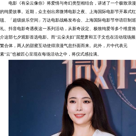
电影《有朵云像你》将爱情与奇幻类型相结合，讲述了一个极致浪漫
的纯爱故事。近期，众主创出席微博电影之夜、上海国际电影节开幕式红
毯、「超级娱乐空间」万达电影战略发布会、上海国际电影节华语巨制巡
礼、抖音电影奇遇夜这一系列活动，从新奇设定、极致纯爱等多个维度推
介这部七夕观影首选电影。而“云朵夫妇”屈楚萧和王子文也在活动现场频
繁合体，两人的甜蜜互动使得浪漫气息扑面而来。此外，片中代表元
素“云”也被匠心呈现在每场活动之中，将仪式感拉满。