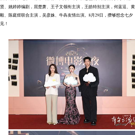
贤、姚婷婷编剧，屈楚萧、王子文领衔主演，王皓特别主演，何蓝逗、黄
毅、陈庭煜联合主演，吴彦姝、牛犇友情出演。8月29日，攒够想念七夕
见！