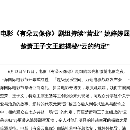
电影《有朵云像你》剧组持续“营业” 姚婷婷屈
楚萧王子文王皓揭秘“云的约定”
6月13日至17日，电影《有朵云像你》剧组陆续亮相微博电影之夜、
上海国际电影节开幕式红毯、「超级娱乐空间」万达电影战略发布会、上
海国际电影节华语巨制巡礼、抖音电影奇遇夜，导演姚婷婷，领衔主演屈
楚萧、王子文，特别主演王皓等主创纷纷来到现场，向观众分享这个关于
爱与治愈的故事。影片的代表元素“云”被匠心融入到各式道具与配饰之
中，相约观众在七夕共赴一场“云”的约定，而屈楚萧和王子文组成的“云
朵夫妇”cp更带来浪漫甜蜜互动，令人对他们演绎的跨越生死的极致之爱
倍添期待。电影《有朵云像你》由陈祉希担任总监制，姚婷婷执导，浦