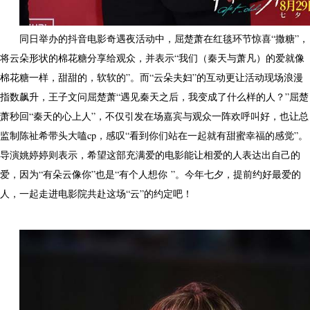
同日举办的抖音电影奇遇夜活动中，屈楚萧在红毯环节惊喜“撒糖”，
将云朵形状的棉花糖分享给观众，并表示“我们（秦天与萧凡）的爱就像
棉花糖一样，甜甜的，软软的”。而“云朵夫妇”的互动更让活动现场浪漫
指数飙升，王子文问屈楚萧“遇见秦天之后，我变成了什么样的人？”屈楚
萧秒回“秦天的心上人”，不仅引发在场嘉宾与观众一阵欢呼叫好，也让总
监制陈祉希带头大嗑cp，感叹“看到你们站在一起就有甜蜜幸福的感觉”。
导演姚婷婷则表示，希望这部充满爱的电影能让相爱的人表达出自己的
爱，因为“有朵云像你”也是“有个人想你 ”。今年七夕，提前约好最爱的
人，一起走进电影院共赴这场“云”的约定吧！