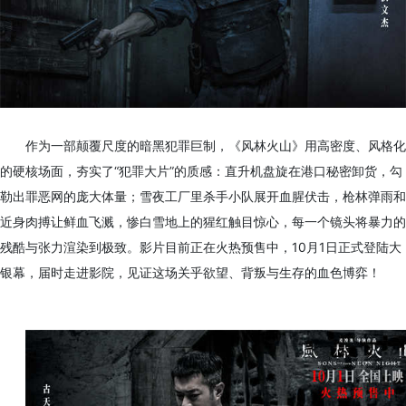
作为一部颠覆尺度的暗黑犯罪巨制，《风林火山》用高密度、风格化
的硬核场面，夯实了“犯罪大片”的质感：直升机盘旋在港口秘密卸货，勾
勒出罪恶网的庞大体量；雪夜工厂里杀手小队展开血腥伏击，枪林弹雨和
近身肉搏让鲜血飞溅，惨白雪地上的猩红触目惊心，每一个镜头将暴力的
残酷与张力渲染到极致。影片目前正在火热预售中，10月1日正式登陆大
银幕，届时走进影院，见证这场关乎欲望、背叛与生存的血色博弈！