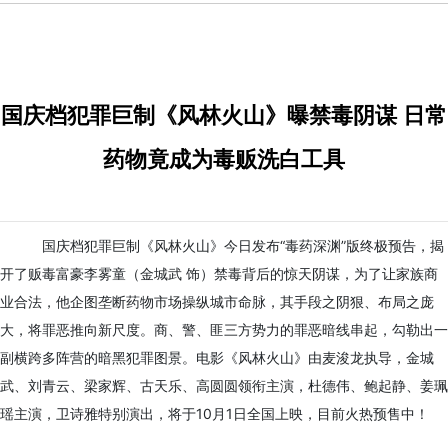
国庆档犯罪巨制《风林火山》曝禁毒阴谋 日常
药物竟成为毒贩洗白工具
国庆档犯罪巨制《风林火山》今日发布“毒药深渊”版终极预告，揭
开了贩毒富豪李雾童（金城武 饰）禁毒背后的惊天阴谋，为了让家族商
业合法，他企图垄断药物市场操纵城市命脉，其手段之阴狠、布局之庞
大，将罪恶推向新尺度。商、警、匪三方势力的罪恶暗线串起，勾勒出一
副横跨多阵营的暗黑犯罪图景。电影《风林火山》由麦浚龙执导，金城
武、刘青云、梁家辉、古天乐、高圆圆领衔主演，杜德伟、鲍起静、姜珮
瑶主演，卫诗雅特别演出，将于10月1日全国上映，目前火热预售中！