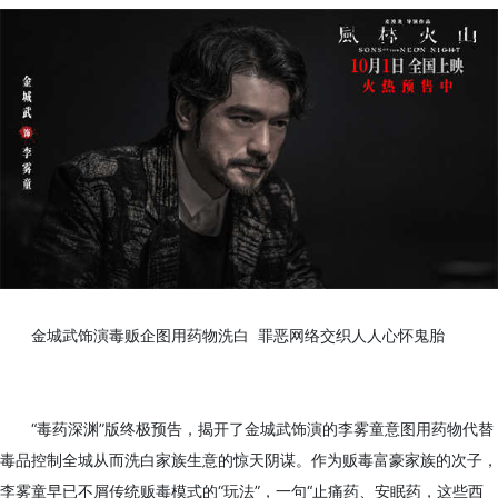
金城武饰演毒贩企图用药物洗白 罪恶网络交织人人心怀鬼胎
“毒药深渊”版终极预告，揭开了金城武饰演的李雾童意图用药物代替
毒品控制全城从而洗白家族生意的惊天阴谋。作为贩毒富豪家族的次子，
李雾童早已不屑传统贩毒模式的“玩法”，一句“止痛药、安眠药，这些西