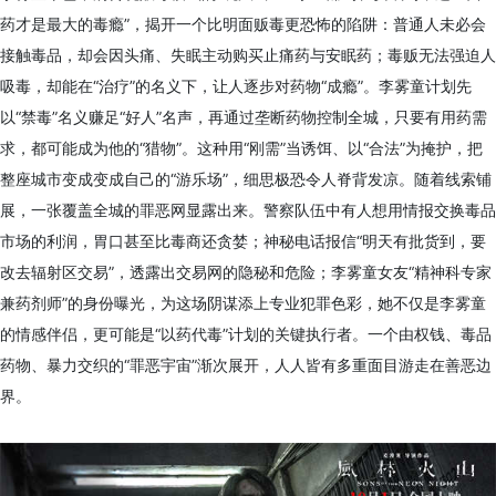
药才是最大的毒瘾”，揭开一个比明面贩毒更恐怖的陷阱：普通人未必会
接触毒品，却会因头痛、失眠主动购买止痛药与安眠药；毒贩无法强迫人
吸毒，却能在“治疗”的名义下，让人逐步对药物“成瘾”。李雾童计划先
以“禁毒”名义赚足“好人”名声，再通过垄断药物控制全城，只要有用药需
求，都可能成为他的“猎物”。这种用“刚需”当诱饵、以“合法”为掩护，把
整座城市变成变成自己的“游乐场”，细思极恐令人脊背发凉。随着线索铺
展，一张覆盖全城的罪恶网显露出来。警察队伍中有人想用情报交换毒品
市场的利润，胃口甚至比毒商还贪婪；神秘电话报信“明天有批货到，要
改去辐射区交易”，透露出交易网的隐秘和危险；李雾童女友“精神科专家
兼药剂师”的身份曝光，为这场阴谋添上专业犯罪色彩，她不仅是李雾童
的情感伴侣，更可能是“以药代毒”计划的关键执行者。一个由权钱、毒品
药物、暴力交织的“罪恶宇宙”渐次展开，人人皆有多重面目游走在善恶边
界。