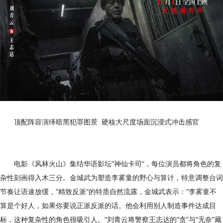
顶配阵容演绎暗黑犯罪图景 硬核大尺度场面沉浸式冲击感官
电影《风林火山》集结华语影坛“神仙卡司”，每位演员都将角色的复
杂性刻画得入木三分。金城武为塑造李雾童的野心与算计，特意调整台词
节奏让语速放缓，“精致反派”的特质自然流露，金城武表示：“李雾童不
算是个好人，如果你要说正派反派的话。他会利用别人制造事件达成目
标，这种复杂性的角色很吸引人。”刘青云将警察王志达的“贪”与“无奈”藏