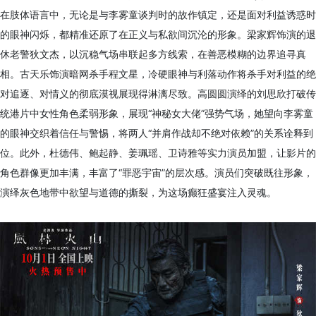
在肢体语言中，无论是与李雾童谈判时的故作镇定，还是面对利益诱惑时
的眼神闪烁，都精准还原了在正义与私欲间沉沦的形象。梁家辉饰演的退
休老警狄文杰，以沉稳气场串联起多方线索，在善恶模糊的边界追寻真
相。古天乐饰演暗网杀手程文星，冷硬眼神与利落动作将杀手对利益的绝
对追逐、对情义的彻底漠视展现得淋漓尽致。高圆圆演绎的刘思欣打破传
统港片中女性角色柔弱形象，展现“神秘女大佬”强势气场，她望向李雾童
的眼神交织着信任与警惕，将两人“并肩作战却不绝对依赖”的关系诠释到
位。此外，杜德伟、鲍起静、姜珮瑶、卫诗雅等实力演员加盟，让影片的
角色群像更加丰满，丰富了“罪恶宇宙”的层次感。演员们突破既往形象，
演绎灰色地带中欲望与道德的撕裂，为这场癫狂盛宴注入灵魂。