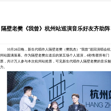
隔壁老樊《我曾》杭州站巡演音乐好友齐助阵
10
月
日晚，新生代唱作人隔壁老樊（樊凯杰）“我曾”巡回演唱会杭
26
州站圆满落幕。作为隔壁老樊出道后的第五场个人巡演，
秒售罄所有门
6
票，共计万人参与本次杭州站抢票，可见新生代唱作人隔壁老樊的音乐魅
力。