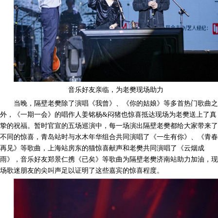
音乐好友亲临，为老樊现场助力
当晚，隔壁老樊除了演唱《我曾》
、
《你的姑娘》等多首热门歌曲之
外，《一期一会》的唱作人姜铭杨
&
闷猪也惊喜抵达现场为老樊送上了真
挚的祝福。暂时官宣的五场巡演中，每一场演出隔壁老樊都给大家带来了
不同的惊喜，青岛站时与水木年华组合共同演唱了《一生有你》
、
《青春
再见》等歌曲，上海站房东的猫惊喜献声和老樊共同演唱了《云烟成
雨》，音乐好友郑景仁携《已矣》等歌曲为隔壁老樊济南站助力加油，现
场歌迷朋友的尖叫声足以证明了这些嘉宾的惊喜程度。