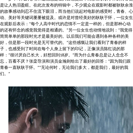
是让人热泪盈眶。在此次发布的特辑中，不少观众在观影时都被耿耿余淮
的故事感动到忍不住流下眼泪，而当他们说起对电影的感受时，青春、心
动、美好等关键词屡屡被提及。或许是对曾经美好的耿耿于怀，一位女生
在观影后表示：“每个人高中时代的恋情不一定是一样的，但是那种心动
的还有怀念的感觉我觉得是相通的。”另一位女生也动情地说到：“我觉得
简简单单的那段时光才是最美好的。以后我们可能会遇到各种各样的美
好，但是那一段时光是无可替代的。”这些感慨让我们看到了青春的样
子，也感受到了时间在每个人身上留下的印记，正像演员陈红说的那
样：“很讨厌自己长大，好想回到18岁。”而为什么青春总是让人念念不
忘，百看不厌？张栾导演和演员金瀚则给出了最好的回答：“因为我们跟
青春一直耿耿于怀。”“无论何时，无论我们多大，都是我们，最好的我
们。”