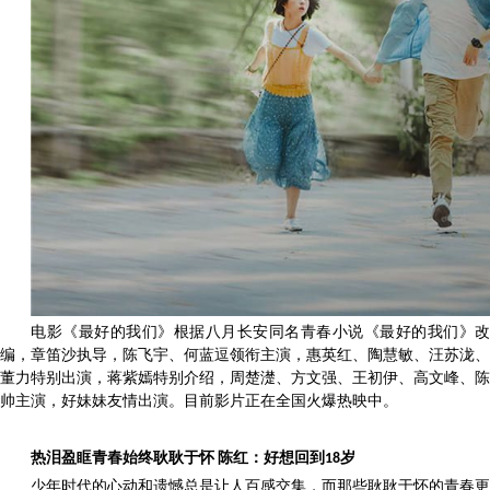
电影《最好的我们》根据八月长安同名青春小说《最好的我们》改
编，章笛沙执导，陈飞宇、何蓝逗领衔主演，惠英红、陶慧敏、汪苏泷、
董力特别出演，蒋紫嫣特别介绍，周楚濋、方文强、王初伊、高文峰、陈
帅主演，好妹妹友情出演。目前影片正在全国火爆热映中。
热泪盈眶青春始终耿耿于怀
陈红：好想回到
18
岁
少年时代的心动和遗憾总是让人百感交集，而那些耿耿于怀的青春更