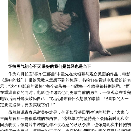
怀揣勇气初心不灭 最好的我们是曾经也是当下
作为八月长安“振华三部曲”中最先在大银幕与观众见面的作品，电影
《最好的我们》带给无数人意想不到的惊喜，书粉们在看过电影后纷纷表
示：“这个电影真的很棒”“每个镜头每一句话每一个故事都特别熟悉。”而
在重温青春的同时，电影也传递给他们勇敢向前的勇气，一位观众在看完
电影后面对镜头鼓励自己：“以后如果有什么想做的事情，很喜欢的人一
定要去追呀，要去实现它们！”
虽然总说青春易逝美好难寻，但正如导演田羽生说的那样：“大家心
里面都有那一份很单纯的东西在。”这些单纯与坚持是不会随着时间和空
间所改变，像是片中跨越七年不变心意的耿耿余淮，也像是现实中怀抱初