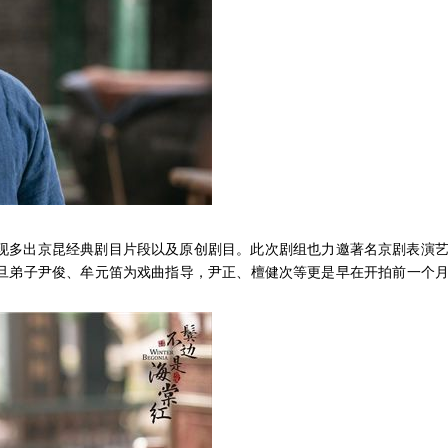
现多出京昆经典剧目片段以及原创剧目。此次剧组也力邀著名京剧表演艺
旦弟子尹俊、牟元笛为戏曲指导，尹正、檀健次等更是早在开拍前一个