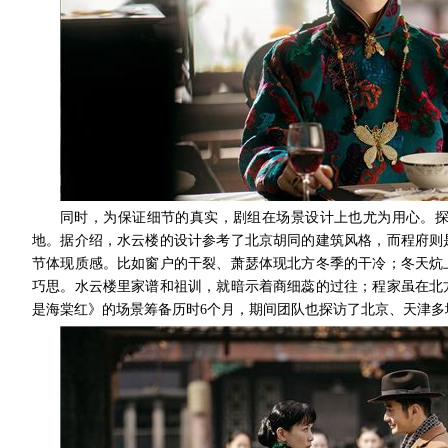
同时，为保证细节的真实，剧组在场景设计上也尤为用心。
地。据介绍，水云楼的设计参考了北京胡同的建筑风格，而程府则
节体现质感。比如窗户的干裂、萧瑟体现北方冬季的干冷；冬天炕
巧思。水云楼里家谱和祖训，就暗示着商细蕊的过往；程家虽在北
是海棠红》的场景筹备历时6个月，期间团队也探访了北京、天津多