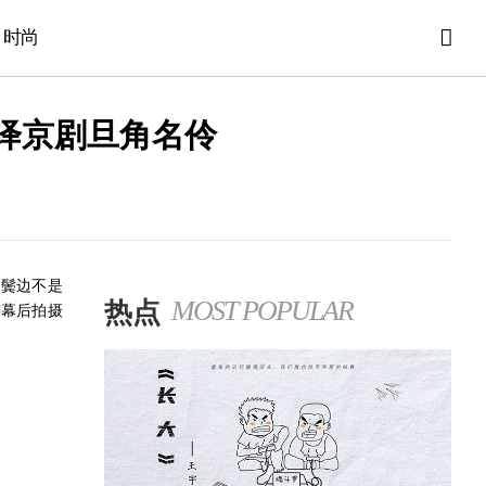
时尚
绎京剧旦角名伶
《鬓边不是
热点
MOST POPULAR
聊幕后拍摄