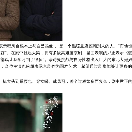
表示程凤台根本上与自己很像，“是一个温暖且愿照顾别人的人。”而他
本蕊”。在剧中挑起大梁，拥有多段高难度京剧、昆曲表演的尹正表示《
这部戏让我学习到了很多”。佘诗曼挑战与自身性格出入巨大的东北大媳
化，众位主演也纷纷表示京剧作为国粹艺术，希望通过剧集能够让更多的
、梳大头到系腰包、穿女蟒、戴凤冠，整个过程繁多而复杂，剧中尹正