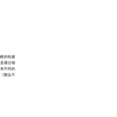
楼的拍摄
景是通过细
也有不同的
，《鬓边不