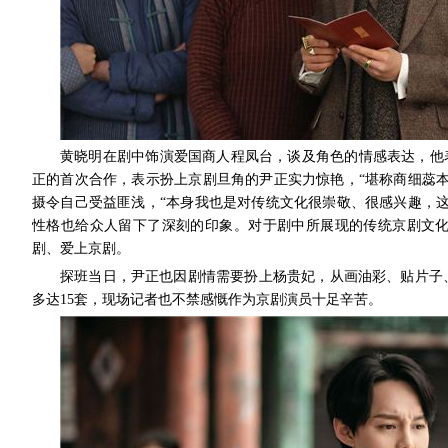
黄晓明在剧中饰演爱国商人程凤台，谈及角色的情感表达，他
正的首次合作，表示扮上京剧旦角的尹正实力惊艳，“堪称商细蕊
摄令自己受益匪浅，“本身我也是对传统文化很崇敬、很感兴趣，
性格也给众人留下了深刻的印象。对于剧中所展现的传统京剧文
剧、爱上京剧。
探班当日，尹正也因剧情需要扮上杨贵妃，从画油彩、贴片子
多达15套，现场记者也不禁感慨作为京剧演员十足辛苦。