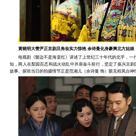
黄晓明大赞尹正京剧旦角妆实力惊艳 佘诗曼化身豪爽北方姑娘
电视剧《鬓边不是海棠红》讲述了上世纪三十年代的北平，一代
知，两人在梨园百态和战火动乱中并肩奋斗前行，坚定了振兴京剧
故事。探班当日的拍摄情节正是范湘儿（佘诗曼 饰）眼见程凤台神