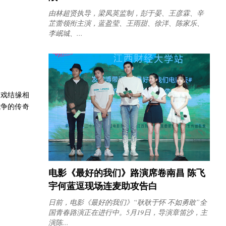
由林超贤执导，梁凤英监制，彭于晏、王彦霖、辛
芷蕾领衔主演，蓝盈莹、王雨甜、徐洋、陈家乐、
李岷城、...
因戏结缘相
抗争的传奇
电影《最好的我们》路演席卷南昌 陈飞
宇何蓝逗现场连麦助攻告白
日前，电影《最好的我们》“耿耿于怀 不如勇敢”全
国青春路演正在进行中。5月19日，导演章笛沙，主
演陈...