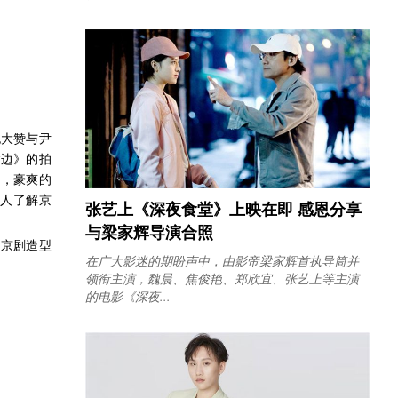
也大赞与尹
鬓边》的拍
妇，豪爽的
人了解京
张艺上《深夜食堂》上映在即 感恩分享
与梁家辉导演合照
的京剧造型
在广大影迷的期盼声中，由影帝梁家辉首执导筒并
领衔主演，魏晨、焦俊艳、郑欣宜、张艺上等主演
的电影《深夜...