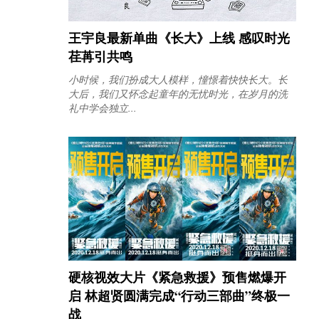
王宇良最新单曲《长大》上线 感叹时光
荏苒引共鸣
小时候，我们扮成大人模样，憧憬着快快长大。长
大后，我们又怀念起童年的无忧时光，在岁月的洗
礼中学会独立...
硬核视效大片《紧急救援》预售燃爆开
启 林超贤圆满完成“行动三部曲”终极一
战