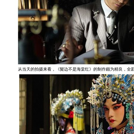
从当天的拍摄来看，《鬓边不是海棠红》的制作颇为精良，全