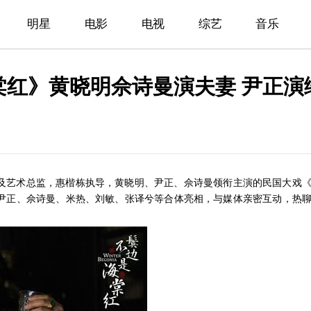
明星
电影
电视
综艺
音乐
棠红》黄晓明佘诗曼演夫妻 尹正演
及艺术总监，惠楷栋执导，黄晓明、尹正、佘诗曼领衔主演的民国大戏
尹正、佘诗曼、米热、刘敏、张译兮等合体亮相，与媒体亲密互动，热