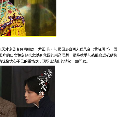
天才京剧名伶商细蕊（尹正 饰）与爱国热血商人程凤台（黄晓明 饰）
国粹的信念和定倾扶危以身救国的崇高理想，最终携手与残酷命运砥砺
情恍惚忧心不已的重场戏，现场主演们的情绪一触即发。