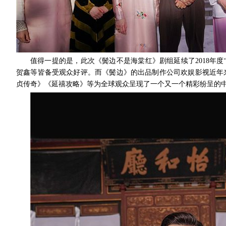
值得一提的是，此次《鬓边不是海棠红》剧组延续了2018年
贺鑫等皆备受观众好评。而《鬓边》的出品制作公司欢娱影视近年
贞传奇》《延禧攻略》等为全球观众呈现了一个又一个精彩纷呈的