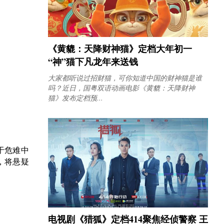
《黄貔：天降财神猫》定档大年初一
“神”猫下凡龙年来送钱
大家都听说过招财猫，可你知道中国的财神猫是谁
吗？近日，国粤双语动画电影《黄貔：天降财神
猫》发布定档预...
于危难中
，将悬疑
电视剧《猎狐》定档414聚焦经侦警察 王