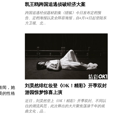
凯王鸥跨国追逃侦破经济大案
跨国追逃经侦题材剧集《猎狐》今日发布定档预
告、定档海报以及全阵容海报，自4月14日起登陆东
方卫视、北...
刘昊然绯红妆登《OK！精彩》开季双封
传闻，她
游园惊梦惊喜上演
畏的性格
近日，刘昊然登上《OK！精彩》开季双封。不同以
往的潮流风范，此次释出的大片聚焦荡涤千年的戏
曲文化，品...