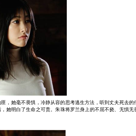
劫匪，她毫不畏惧，冷静从容的思考逃生方法，听到丈夫死去的
后，她明白了生命之可贵。朱珠将罗兰身上的不屈不挠、无惧无