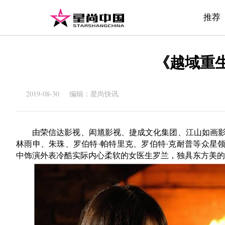
推荐
《越域重生
2019-08-30 编辑：星尚快讯
由
荣信达影视、闳馗影视、捷成文化集团、江山如画影
林雨申、朱珠、罗伯特·帕特里克、罗伯特·克耐普等众星
中饰演外表冷酷实际内心柔软的女医生罗兰，独具东方美的