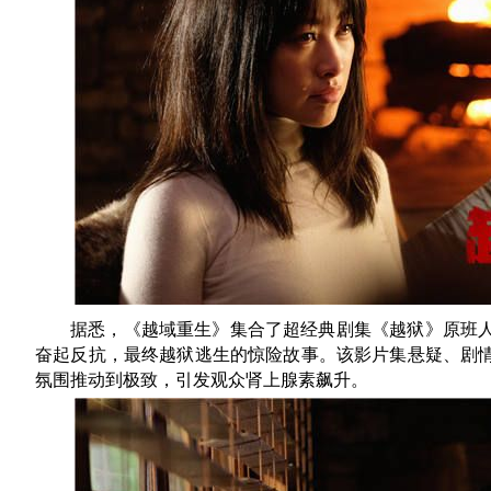
据悉，《越域重生》
集合了超经典剧集《越狱》原班
奋起反抗，最终越狱逃生的惊险故事。该影片
集悬疑、剧
氛围推动到极致，引发观众肾上腺素飙升。