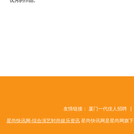
优秀的作品。
友情链接：
厦门一代佳人招聘
|
星尚快讯网-综合演艺时尚娱乐资讯
星尚快讯网是星尚网旗下