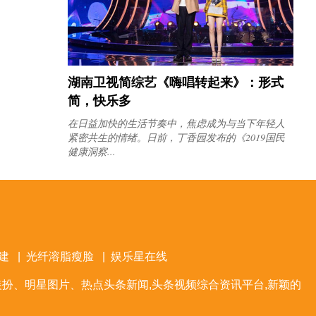
湖南卫视简综艺《嗨唱转起来》：形式
简，快乐多
在日益加快的生活节奏中，焦虑成为与当下年轻人
紧密共生的情绪。日前，丁香园发布的《2019国民
健康洞察...
建
|
光纤溶脂瘦脸
|
娱乐星在线
扮、明星图片、热点头条新闻,头条视频综合资讯平台,新颖的