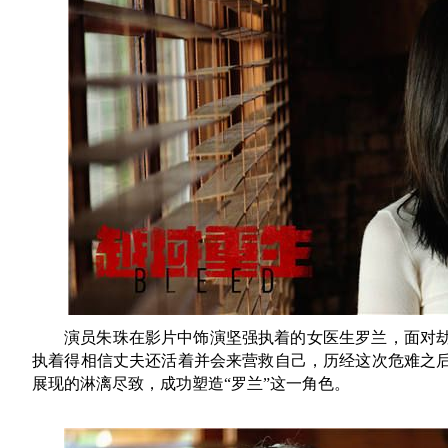
演员朱珠在影片中饰演坚强执着的女医生罗兰，面对
执着得相信丈夫还活着并会来营救自己，历经这次危难之
展现的淋漓尽致，成功塑造“罗兰”这一角色。