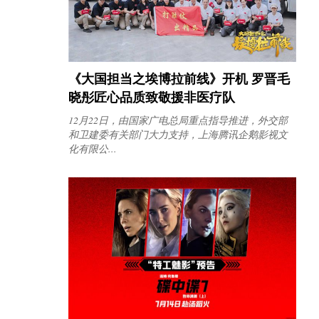
《大国担当之埃博拉前线》开机 罗晋毛
晓彤匠心品质致敬援非医疗队
12月22日，由国家广电总局重点指导推进，外交部
和卫建委有关部门大力支持，上海腾讯企鹅影视文
化有限公...