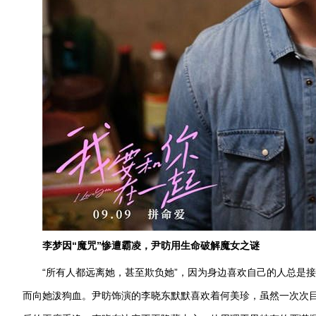
李梦因“魔咒”惨遭霸凌，尹昉用生命破解魔女之谜
“所有人都远离她，甚至欺负她”，因为身边喜欢自己的人总是
而向她泼狗血。尹昉饰演的李晓东默默喜欢着何美珍，虽然一次次