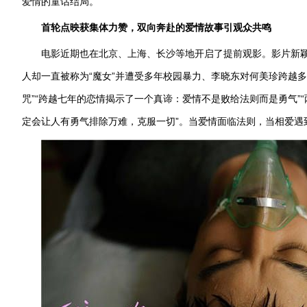
爱情的童话结局。
首轮点映获集体力赞，双向奔赴的爱情故事引观众共鸣
电影近期也在北京、上海、长沙等地开启了提前观影。影片新
人却一直被称为“魔女”并遭受多年校园暴力、李晓东对何美珍跨越多
咒”“跨越七年的恋情揭示了一个真谛：爱情不是败给法则而是勇气”
定会让人有勇气排除万难，克服一切”。当爱情面临法则，当相爱遇