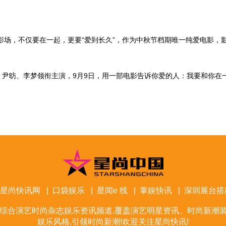
影场，不仅要在一起，更要“爱到长久”，作为中秋节档期唯一纯爱电影，
，尹昉、李梦领衔主演，
9
月
9
日，用一部电影告诉你爱的人：我要和你在
星尚快讯网
|
口袋娱乐
|
星闻e 线
|
掌娱快讯
|
深圳展台搭
综合演艺时尚杂志娱乐资讯频道,覆盖演艺明星资讯、时尚新潮装
娱乐风格,引领时尚新潮!欢迎关注星尚快讯!