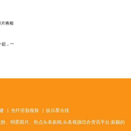
影片将相
一起，一
建
|
光纤溶脂瘦脸
|
娱乐星在线
扮、明星图片、热点头条新闻,头条视频综合资讯平台,新颖的