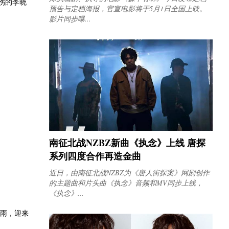
伤的李晓
预告与定档海报，官宣电影将于5月1日全国上映。
影片同步曝...
南征北战NZBZ新曲《执念》上线 唐探
系列四度合作再造金曲
近日，由南征北战NZBZ为《唐人街探案》网剧创作
的主题曲和片头曲《执念》音频和MV同步上线，
《执念》...
风雨，迎来