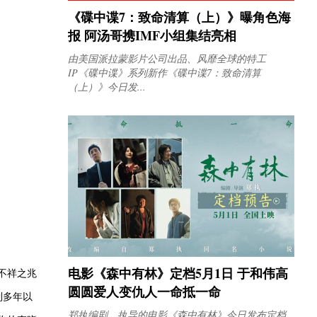
《碟中谍7：致命清算（上）》曝角色海
报 阿汤哥携IMF小组集结亮相
由美国派拉蒙影片公司出品、风靡全球的特工
IP《碟中谍》系列新作《碟中谍7：致命清算
（上）》今日发...
电影《森中有林》定档5月1日 于和伟高
不祥之兆
圆圆爱人变仇人一命抵一命
到多年以
郑执编剧、执导的电影《森中有林》今日发布定档