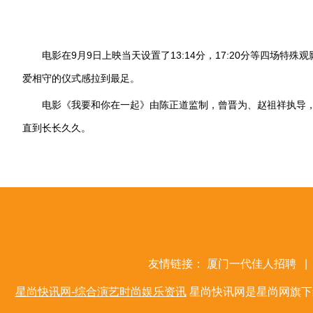
电影在
9
月
9
日上映当天设置了
13:14
分，
17:20
分等四场特殊观
爱相守的仪式感拉到最足。
电影《我要和你在一起》由陈正道监制，曾晋为、赵祖祥执导
直到长长久久。
友情链接：
厦门一代佳人招聘
|
星尚快讯网-综合演艺时尚娱乐资讯
星尚快讯网是星尚网旗下