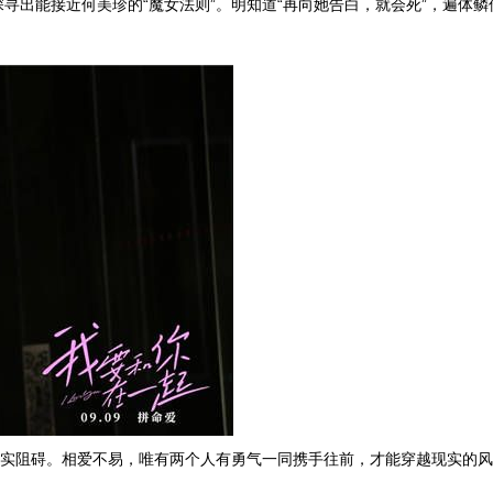
寻出能接近何美珍的“魔女法则”。明知道“再向她告白，就会死”，遍体鳞
现实阻碍。相爱不易，唯有两个人有勇气一同携手往前，才能穿越现实的