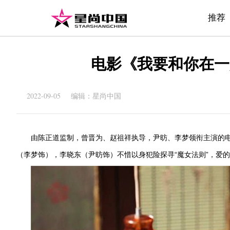
推荐
电影《我要和你在一
2022-09-05 编辑：星尚中国
由陈正道监制，曾晋为、赵祖祥执导，尹昉、李梦领衔主演的电
（李梦饰），李晓东（尹昉饰）不惜以身犯险探寻“魔女法则”，爱