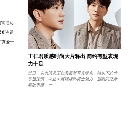
伤害过别
破所有诅
“真爱一
王仁君质感时尚大片释出 简约有型表现
力十足
近日，实力演员王仁君最新写真曝光，镜头下的他
尽显深情，举止中展现成熟男士魅力，眉眼间充斥
着故事感，一...