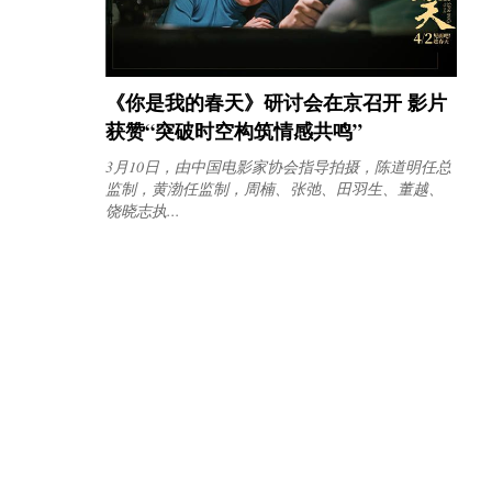
《你是我的春天》研讨会在京召开 影片
获赞“突破时空构筑情感共鸣”
3月10日，由中国电影家协会指导拍摄，陈道明任总
监制，黄渤任监制，周楠、张弛、田羽生、董越、
饶晓志执...