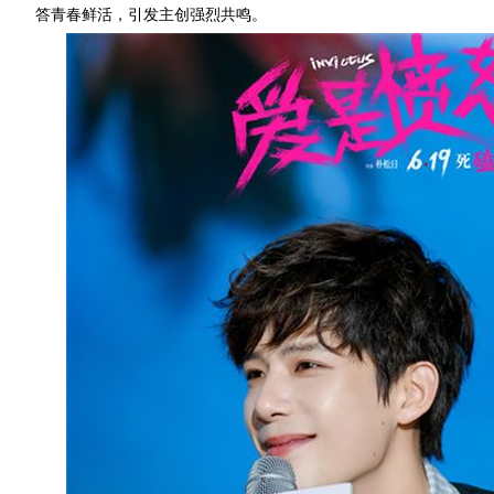
答青春鲜活，引发主创强烈共鸣。