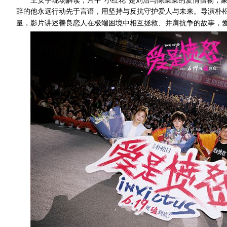
王安宇现场解读，片中
“小红花”是刘浩与陈菜菜的爱情信物，
辞的他永远行动先于言语，用坚持与反抗守护爱人与未来。导演朴松
量，影片讲述善良恋人在极端困境中相互拯救、并肩抗争的故事，