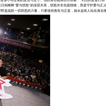
象征渺小却坚韧的爱意与坚守。他以角色视角给出答案：“刘浩的爱是行动
日则阐释“爱与愤怒”的深层关系，愤怒并非负面情绪，而是守护爱与正
爱即是战胜一切邪恶的力量，只要保持善良与正直，就永远有人站在身后