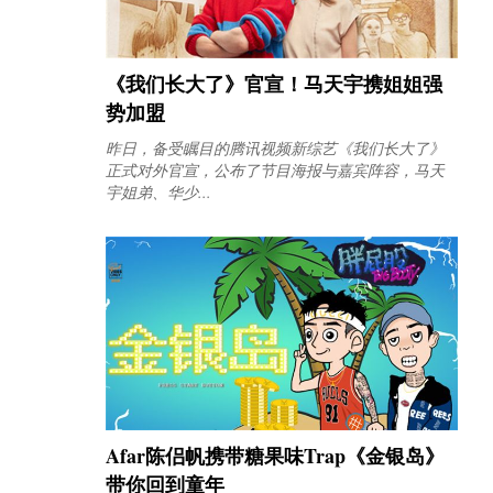
《我们长大了》官宣！马天宇携姐姐强
势加盟
昨日，备受瞩目的腾讯视频新综艺《我们长大了》
正式对外官宣，公布了节目海报与嘉宾阵容，马天
宇姐弟、华少...
Afar陈侣帆携带糖果味Trap《金银岛》
带你回到童年