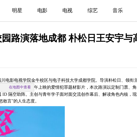
明星
电影
电视
综艺
音乐
园路演落地成都 朴松日王安宇与高
四川电影电视学院金牛校区与电子科技大学成都学院
。导演朴松日、领衔
作为定档
在地图中查看
6月19日端午上映的爱情犯罪题材影片，本次路演以定制门票、
属
ID 隔空助阵。主创与青年学子面对面交流创作幕后、解读角色内核，
怒敢言”的
人生
态度。