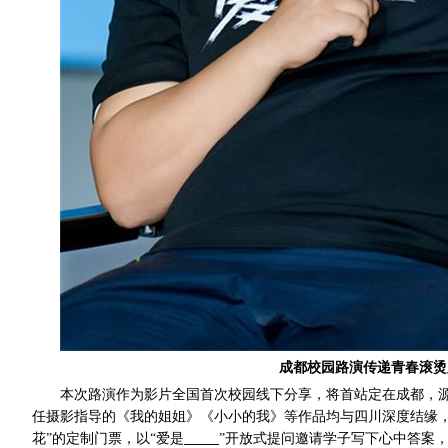
成都校园路演传递青春滚烫
本次路演作为影片全国首次校园线下分享，将首站定在成都，
任摄影指导的
《我的姐姐》《小小的我》
等
作品均与四川深度结缘
花
”
的定制门票，以
“
爱是
”开放式提问邀请学子写下心中答案，
_____