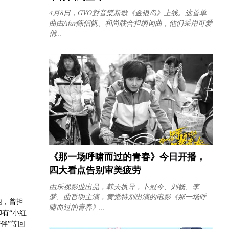
4月8日，GVO對音樂新歌《金银岛》上线。这首单
曲由Afar陈侣帆、和尚联合担纲词曲，他们采用可爱
俏...
《那一场呼啸而过的青春》今日开播，
四大看点告别审美疲劳
由乐视影业出品，韩天执导，卜冠今、刘畅、李
梦、曲哲明主演，黄觉特别出演的电影《那一场呼
地，
曾担
啸而过的青春》...
印有
“
小红
伴”等回