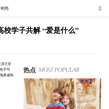
时尚
校学子共解 “爱是什么”
主演王安
热点
MOST POPULAR
角色手写
现场真诚热