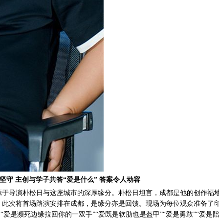
坚守
主创与学子共答
“爱是什么”
答案令人动容
源于导演朴松日与这座城市的深厚缘分。朴松日坦言，成都是他的创作福
，此次将首场路演
安排在
成都，是缘分亦是回馈。现场为每位观众准备了
“爱是濒死边缘拉回你的一双手”“爱既是软肋也是盔甲”“爱是勇敢”“爱是陪