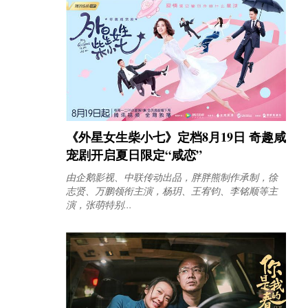
《外星女生柴小七》定档8月19日 奇趣咸
宠剧开启夏日限定“咸恋”
由企鹅影视、中联传动出品，胖胖熊制作承制，徐
志贤、万鹏领衔主演，杨玥、王宥钧、李铭顺等主
演，张萌特别...