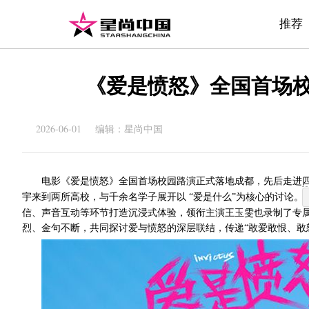
推荐
《爱是愤怒》全国首场校
2026-06-01 编辑：星尚中国
电影《爱是愤怒》全国首场校园路演正式落地成都，先后走进
宇
来到
两所高校，与千余名学子展开以
“爱是什么”为核心的
讨论
。
信、声音互动等环节打造沉浸式体验，
领衔主演
王玉雯
也录制了
专
烈、金句不断，共同探讨爱与愤怒的深层联结，传递“敢爱敢恨、敢