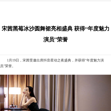
宋茜黑莓冰沙圆舞裙亮相盛典 获得“年度魅力
演员”荣誉
1月
19
日，宋茜
受邀出席抖音星动之夜盛典
，并获得
“年度
魅力演
员
”荣誉。