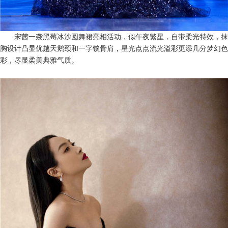
宋茜一袭
黑莓冰沙圆舞裙
亮相
活动
，
似午夜繁星，自带柔光特效
，抹
胸设计
凸显
优越天鹅颈和一字锁骨肩
，
星光点点流光溢彩更添几分梦幻色
彩，
尽显柔美典雅气质
。