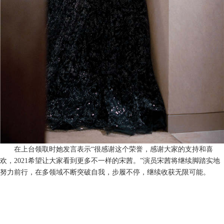
在上台领取时她发言表示
“很感谢这个荣誉，感谢大家的支持和喜
欢，2021希望让大家看到更多不一样的宋茜。”演员宋茜将继续脚踏实地
努力前行
，
在多领域不断突破自我
，
步履不停
，
继续
收获无限可能。