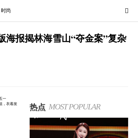
时尚
版海报揭林海雪山“夺金案”复杂
五一
热点
组，衣着发
MOST POPULAR