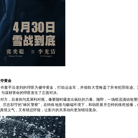
欲夺黄金
、作案手法老到的悍匪为褫夺黄金，打劫运金车，并借助大雪掩盖了所有犯罪痕迹。
，与谋财害命的悍匪发生了正面对决。
向对方，后者则与其犀利对视，像要随时爆发出疯狂的力量。随即，一场暗流涌动地警
。尽忠职守的
“
林区警察
”
，在特殊地形与极端环境下，和劫匪展开怎样的殊死较量，
真情义气，又有猜忌怀疑，让影片的关系动向更加错综复杂。