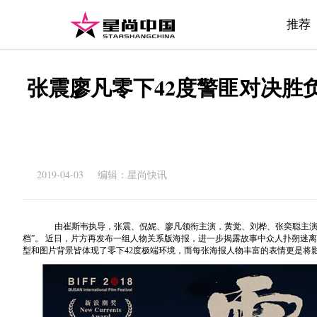
推荐
张震廖凡零下42度警匪对决胜
2019-04-03 编辑：星尚快讯
由崔斯韦执导，张震、倪妮、廖凡领衔主演，黄觉、刘桦、张奕聪主
档
”
。
近日，片方再发布一组人物关系版海报，进一步揭露故事中众人扑朔迷离
型和图片背景皆体现了零下
42
度极端环境，而每张海报人物丰富的表情更是将