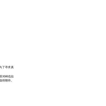
为了寻求真
匪对峙也拉
值得期待。