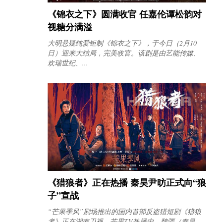
《锦衣之下》圆满收官 任嘉伦谭松韵对
视糖分满溢
大明悬疑纯爱钜制《锦衣之下》，于今日（2月10
日）迎来大结局，完美收官。该剧是由艺能传媒、
欢瑞世纪、...
《猎狼者》正在热播 秦昊尹昉正式向“狼
子”宣战
“芒果季风”剧场推出的国内首部反盗猎短剧《猎狼
者》正在湖南卫视、芒果TV热播中。魏疆（秦昊