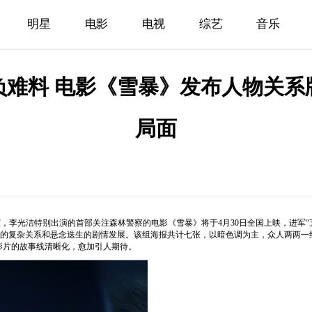
明星
电影
电视
综艺
音乐
负难料 电影《雪暴》发布人物关系
局面
演，李光洁特别出演的首部关注森林警察的电影《雪暴》将于
4
月
30
日全国上映，进军
“
的复杂关系和悬念迭生的剧情发展。该组海报共计七张，以暗色调为主，众人两两一
影片的故事线清晰化，愈加引人期待。