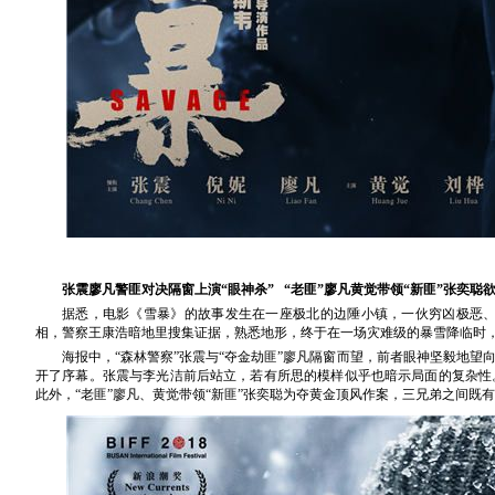
张震廖凡警匪对决隔窗上演
“
眼神杀
” “
老匪
”
廖凡黄觉带领
“
新匪
”
张奕聪
据悉，电影《雪暴》的故事发生在一座极北的边陲小镇，一伙穷凶极恶
相，警察王康浩暗地里搜集证据，熟悉地形，终于在一场灾难级的暴雪降临时
海报中，
“
森林警察
”
张震与
“
夺金劫匪
”
廖凡隔窗而望，前者眼神坚毅地望
开了序幕。张震与李光洁前后站立，若有所思的模样似乎也暗示局面的复杂性
此外，
“
老匪
”
廖凡、黄觉带领
“
新匪
”
张奕聪为夺黄金顶风作案，三兄弟之间既有