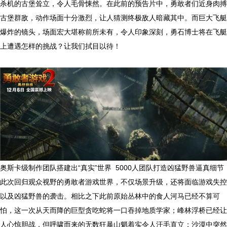
杀机的古堡耸立，令人毛骨悚然。在此前的预告片中，勇敢者们近身肉搏
古堡群敌，动作场面十分激烈，让人猜测终极敌人暗藏其中。而巨大飞艇
爆炸的镜头，场面宏大堪称前所未有，令人印象深刻，勇石博士将在飞艇
上遭遇怎样的挑战？让我们拭目以待！
奥斯卡级制作团队搭建出“真实”世界 5000人团队打造凶猛野兽逼真细节
此次回归观众视野的勇敢者游戏世界，不仅场景升级，还将面临游戏失控
以及凶猛野兽的袭击。相比之下此前原始丛林中的食人河马已经不算可
怕，这一次从天而降的巨型贪吃蛇将一口吞掉地质学家；峰林浮桥已经让
人心惊胆战，但呼啸而来的无数狂暴山魈着实令人汗毛直立；沙漠中突然