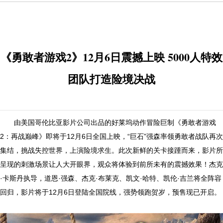
《勇敢者游戏2》12月6日震撼上映 5000人特效
团队打造险境决战
由美国哥伦比亚影片公司出品的好莱坞动作冒险巨制《勇敢者游戏
2：再战巅峰》即将于12月6日全国上映，“巨石”强森率领勇敢者战队再次
集结，挑战失控世界，上演险境求生。此次新鲜的关卡接踵而来，影片所
呈现的刺激场景让人大开眼界，观众将体验到前所未有的震撼效果！杰克
·卡斯丹执导，道恩·强森、杰克·布莱克、凯文·哈特、凯伦·吉兰将全阵容
回归，影片将于12月6日登陆全国院线，强势领跑贺岁，预售现已开启。