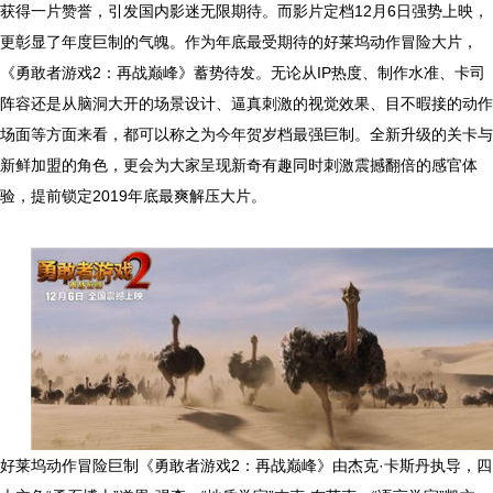
获得一片赞誉，引发国内影迷无限期待。而影片定档12月6日强势上映，
更彰显了年度巨制的气魄。作为年底最受期待的好莱坞动作冒险大片，
《勇敢者游戏2：再战巅峰》蓄势待发。无论从IP热度、制作水准、卡司
阵容还是从脑洞大开的场景设计、逼真刺激的视觉效果、目不暇接的动作
场面等方面来看，都可以称之为今年贺岁档最强巨制。全新升级的关卡与
新鲜加盟的角色，更会为大家呈现新奇有趣同时刺激震撼翻倍的感官体
验，提前锁定2019年底最爽解压大片。
好莱坞动作冒险巨制《勇敢者游戏2：再战巅峰》由杰克·卡斯丹执导，四