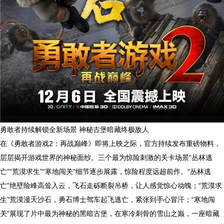
勇敢者持续解锁全新场景 神秘古堡暗藏终极敌人
在《勇敢者游戏2：再战巅峰》即将上映之际，官方持续发布重磅物料，
层层揭开游戏世界的神秘面纱。三个最为惊险刺激的关卡场景“丛林逃
亡”“荒漠求生”“寒地闯关”细节逐步展露，惊险程度远超前作。“丛林逃
亡”绝壁险峰高耸入云，飞石走砾断裂吊桥，让人感觉惊心动魄；“荒漠求
生”荒漠漫天沙石，勇石博士驾车起飞逃亡，紧张到手心冒汗；“寒地闯
关”展现了片中最为神秘的黑暗古堡，在寒冷刺骨的雪山之巅，一座暗藏