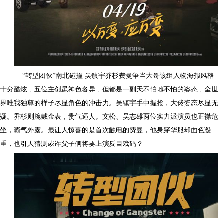
“转型团伙”南北碰撞 吴镇宇乔杉费曼争当大哥该组人物海报风格
十分酷炫，五位主创虽神色各异，但都是一副天不怕地不怕的姿态，全世
界唯我独尊的样子尽显角色的冲击力。吴镇宇手中握抢，大佬姿态尽显无
疑。乔杉则腕戴金表，贵气逼人。文松、吴志雄两位实力派演员也正襟危
坐，霸气外露。最让人惊喜的是首次触电的费曼，他身穿华服却面色凝
重，也引人猜测或许父子俩将要上演反目戏码？