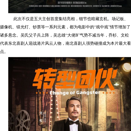
此次不仅是五大主创首度集结亮相，细节也暗藏玄机。场记板、
摄像机、镁光灯、钞票等一系列元素，都为电影中的“戏中戏”情节增加了
诸多悬念。吴氏父子兵上阵，吴志雄“大佬B”气势不减当年，乔杉、文松
代表东北喜剧人迎战港片风云人物，南北喜剧人强势碰撞成为本片最大看
点。