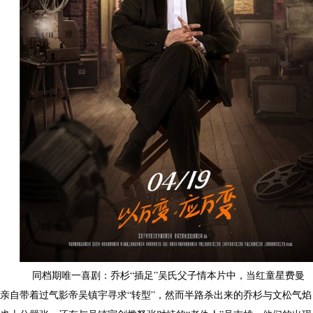
同档期唯一喜剧：乔杉“插足”吴氏父子情本片中，当红童星费曼
亲自带着过气影帝吴镇宇寻求“转型”，然而半路杀出来的乔杉与文松气焰