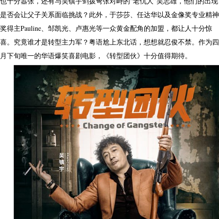
也十分嚣张，还有与吴镇宇剑拨弩张对峙的“老仇人”吴志雄，他们的出现
是否会让父子关系面临挑战？此外，于莎莎、任达华以及金像奖专业精神
奖得主Pauline、邹凯光、卢惠光等一众黄金配角的加盟，都让人十分惊
喜。究竟谁才是转型主力军？粤语尬上东北话，想想就忍俊不禁。作为四
月下旬唯一的华语爆笑喜剧电影，《转型团伙》十分值得期待。