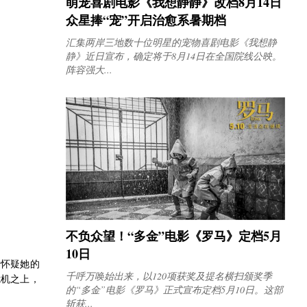
萌宠喜剧电影《我想静静》改档8月14日
众星捧“宠”开启治愈系暑期档
汇集两岸三地数十位明星的宠物喜剧电影《我想静
静》近日宣布，确定将于8月14日在全国院线公映。
阵容强大...
不负众望！“多金”电影《罗马》定档5月
10日
禁怀疑她的
千呼万唤始出来，以120项获奖及提名横扫颁奖季
危机之上，
的“多金”电影《罗马》正式宣布定档5月10日。这部
斩获...