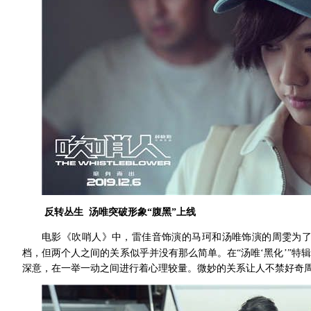
反转丛生
汤唯突破形象
“腹黑”上线
电影《吹哨人》中，雷佳音饰演的马珂和汤唯饰演的周雯为
档，但两个人之间的关系似乎并没有那么简单。在
“汤唯‘黑化’”
深意，在一举一动之间进行着心理较量。微妙的关系让人不禁好奇