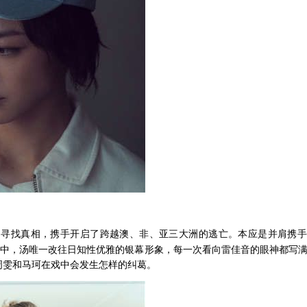
了寻找真相，携手开启了跨越澳、非、亚三大洲的逃亡。本应是并肩携手
特辑中，汤唯一改往日知性优雅的银幕形象，每一次看向雷佳音的眼神都写
周雯和马珂在戏中会发生怎样的纠葛。