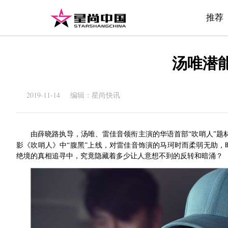
推荐
汤唯潜
2019-11-14 编辑：星尚快讯
由
薛
晓
路
执导
，
汤唯、雷佳音领衔
主演的华语首部
“吹哨人”
影《吹哨人》中“腹黑”上线，对雷佳音饰演的马珂时而柔弱无助
绝境的真相追寻中，究竟隐藏着多少让人意想不到的反转和暗涌？