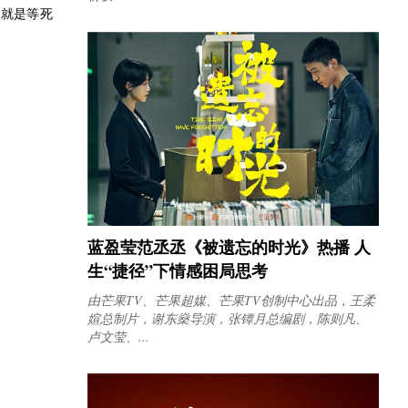
不就是等死
蓝盈莹范丞丞《被遗忘的时光》热播 人
生“捷径”下情感困局思考
由芒果TV、芒果超媒、芒果TV创制中心出品，王柔
媗总制片，谢东燊导演，张镡月总编剧，陈则凡、
卢文莹、...