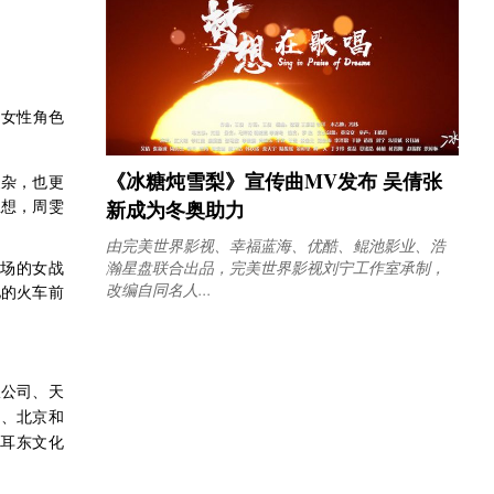
的女性角色
《冰糖炖雪梨》宣传曲MV发布 吴倩张
复杂，也更
新成为冬奥助力
想想，周雯
由完美世界影视、幸福蓝海、优酷、鲲池影业、浩
瀚星盘联合出品，完美世界影视刘宁工作室承制，
战场的女战
改编自同名人...
驰的火车前
限公司、天
司、北京和
耳东文化