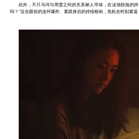
此外，不只马珂与周雯之间的关系耐人寻味，在这场惊险的跨
吗？”近在眼前的连环爆炸、紧跟身后的持续枪响，危机在时刻紧逼