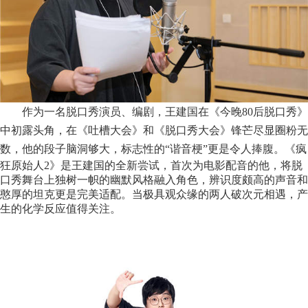
作为一名脱口秀演员、编剧，王建国在《今晚
80
后脱口秀》
中初露头角，在《吐槽大会》和《脱口秀大会》锋芒尽显圈粉无
数，他的段子脑洞够大，标志性的
“谐音梗”更是令人捧腹。《疯
狂原始人2》是王建国的全新尝试，首次为电影配音的他，将脱
口秀舞台上独树一帜的幽默风格融入角色，辨识度颇高的声音和
憨厚的坦克更是完美适配。当极具观众缘的两人破次元相遇，产
生的化学反应值得关注。