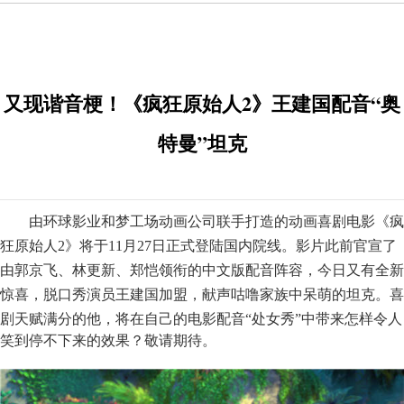
又现谐音梗！《疯狂原始人2》王建国配音“奥
特曼”坦克
由环球影业
和梦工场动画公司联手打造
的
动画喜剧电影
《
疯
狂原始人
2
》将于
1
1
月
2
7
日正式登陆国内院线。影片此前官宣了
由郭京飞、林更新、郑恺领衔的中文版配音阵容，今日又有全新
惊喜，脱口秀演员王建国加盟，献声咕噜家族中呆萌的坦克。喜
剧天赋满分的他，将在自己的电影配音
“处女秀”中带来怎样令人
笑到停不下来的效果？敬请期待。