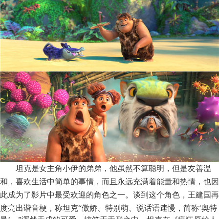
坦克是女主角小伊的弟弟，他虽然不算聪明，但是友善温
和，喜欢生活中简单的事情，而且永远充满着能量和热情，也因
此成为了影片中最受欢迎的角色之一。谈到这个角色，王建国再
度亮出谐音梗，称坦克
“傲娇、特别萌、说话语速慢，简称‘奥特