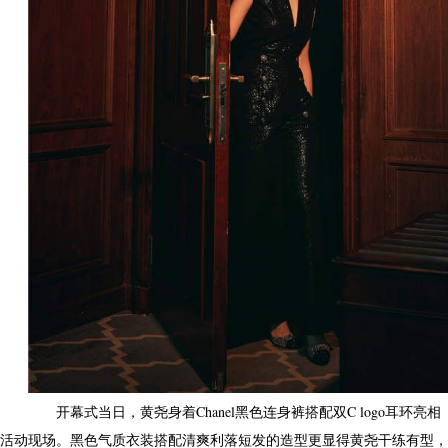
开幕式当日，黄尧身着Chanel黑色连身裤搭配双C logo耳环亮相
活动现场。黑色气质衣装搭配清爽利落短发的造型更显得黄尧干练有型，