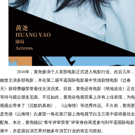
2016年，黄尧参演个人首部电影正式进入电影行业。此后几年，
她曾主演多部电影，并在第二届平遥国际电影展中凭借剧情电影《过春
天》获得费穆荣誉最佳女演员奖。目前，黄尧还有电影《绝地追击》正在
等待与观众朋友见面。不仅如此，黄尧在电视荧幕上亦有上佳表现，为电
视观众带来了《沉默的真相》、《山海情》等优秀作品。不久前，黄尧更
是凭借《山海情》白麦苗一角在第27届上海电视节白玉兰奖中获得最佳女
配角。本次，黄尧能以“青年评审荣誉”评审身份再度参与到平遥国际电影
展中，亦是源自演艺界对她多年演艺行业的肯定与鼓励。