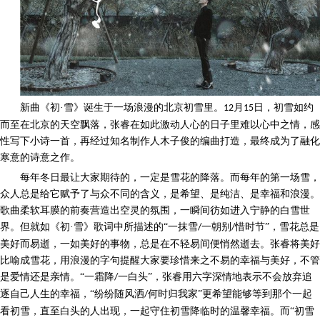
新曲《初
·雪》诞生于一场浪漫的北京初雪里。
月
日，初雪如约
12
15
而至在北京的天空飘落，张睿在如此激动人心的日子里难以心中之情，感
性写下小诗一首，再经过知名制作人木子俊的编曲打造，最终成为了融化
寒意的诗意之作。
每年冬日最让大家期待的，一定是雪花的降落。而每年的第一场雪，
众人总是给它赋予了与众不同的含义，是希望、是纯洁、是幸福和浪漫。
歌曲柔软耳膜的前奏营造出空灵的氛围，一瞬间彷如进入宁静的白雪世
界。但就如《初
·雪》歌词中所描述的“一抹雪
一朝别
惜时节”，雪花总是
/
/
美好而易逝，一如美好的事物，总是在不轻易间便悄然逝去。张睿将美好
比喻成雪花，用浪漫的字句提醒大家要珍惜来之不易的幸福与美好，不管
是爱情还是亲情。“一霜降
一白头”，张睿用六字深情地表示不会放弃追
/
逐自己人生的幸福，“纷纷随风洒
何时归我家”更希望能够等到那个一起
/
看初雪，直至白头的人出现，一起守住初雪降临时的温馨幸福。而“初雪