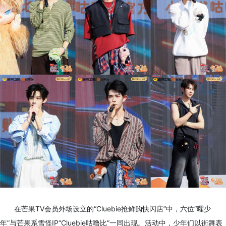
在芒果TV会员外场设立的“Cluebie抢鲜购快闪店”中，六位“曜少
年”与芒果系雪怪IP“Cluebie咕噜比”一同出现。活动中，少年们以街舞表