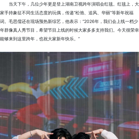
当天下午，几位少年更是登上湖南卫视跨年演唱会红毯。红毯上，大
家手持象征不同生活态度的玩偶，传递“松弛、追风、华丽”等新年祝福
词。毛思儒还在现场预热新综艺，他表示：“2026年，我们会上线一档少
年群像真人秀节目，希望节目上线的时候大家多多支持我们。今天很荣幸
能够来到这里跨年，也祝大家新年快乐。”