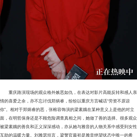
重庆路演现场的观众格外嫉恶如仇，在表达对影片高能反转和感人亲
情的喜爱之余，亦不忘讨伐郑炳睿，纷纷以重庆方言喊话
“劳资不原谅
你”。相对于郑炳睿的恶，张榕容饰演的
梁素娥在某种意义上是
他
的对立
面，
在明哲保身还是不顾危险
调查真相
之间
，她做了善的选择。
很多观众
被梁素娥的善良和正义深深感动，亦从她与雅音的人物关系中感受
到女性
互助的温暖力量。刘雅瑟坦言，梁警官最初是雅音绝望状态中唯一的希