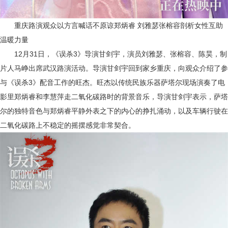
重庆
路演
观众以方言喊话不原谅郑炳睿
刘雅瑟张榕容剖析女性互助
温暖力量
12月
31
日，《误杀
3》导演甘剑宇，演员刘雅瑟
、
张榕容、陈昊
，制
片人马峥
出席武汉
路演
活动。导演甘剑宇回到家乡重庆，向观众介绍了参
与《误杀
3》配音工作的旺杰。旺杰以传统民族乐器萨塔尔现场演奏了电
影里郑炳睿和李慧萍走
二氧化碳路
时
的背景音乐，导演甘剑宇表示，萨塔
尔的独特音色与郑炳睿平静外表
之下的
内心的挣扎
涌动
，
以及车辆行驶在
二氧化碳路
上
不稳定
的
摇摆感觉
非常契合。