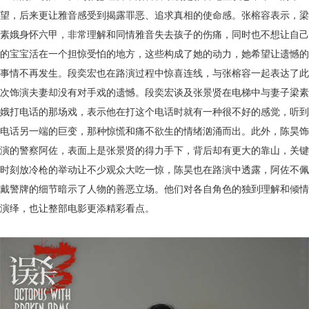
望，后来更让雅音感受到揭露罪恶、追求真相的使命感。张榕容表示，梁
素娥身怀六甲，非常理解和同情雅音失去孩子的伤痛，同时也不想让自己
的宝宝活在一个担惊受怕的地方，这些构成了她的动力，她希望让遗憾的
事情不再发生。段奕宏也在路演过程中惊喜连线，与张榕容一起表达了此
次饰演夫妻却没有对手戏的遗憾。段奕宏谈及张景贤在电梯中与妻子梁素
娥打电话的那场戏，表示他在打这个电话时就有一种很不好的感觉，听到
电话另一端的巨变，
那种惊慌和痛不欲生
的情绪汹涌而出。此外，陈昊饰
演的警察阿佐，表面上是张景贤的得力手下，背后却有更大的靠山，关键
时刻放冷枪的举动让不少观众大吃一惊，陈昊也在路演中透露，阿佐不佩
戴警牌的细节暗示了人物的善恶立场。他们对各自角色的独到理解和倾情
演绎，也让整部电影更添精彩看点。