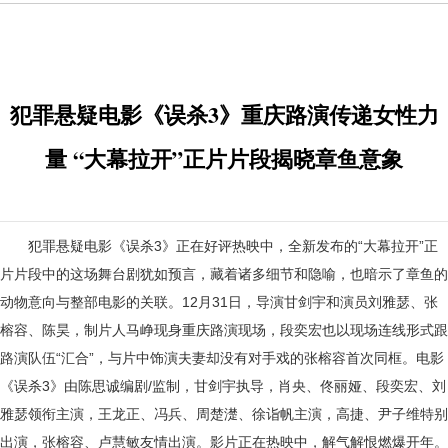
犯罪悬疑电影《误杀3》重庆路演传递女性力
量 “大幕拉开”正片片段揭晓章鱼意象
犯罪悬疑电影《误杀
3》
正在好评热映中，全新发布的
“
大幕拉开
”
正
片片段中的这场舞台剧犹如预言，藏着诸多细节和隐喻
，
也暗示了章鱼的
动物意向与整部电影的关联。
12月
31
日，导演甘剑宇和演员刘雅瑟
、
张
榕容、陈昊
，制片人马峥
现身重庆路演现场
，
段奕宏也以现场连线形式跟
路演队伍
“汇合”，与片中饰演夫妻却没有对手戏的张榕容首次同框。
电影
《误杀
3》由陈思诚编剧/监制，甘剑宇执导，肖央、佟丽娅、段奕宏、刘
雅瑟领衔主演，王龙正、冯兵、周楚濋、徐诣帆主演，高捷、尹子维特别
出演，张榕容、卢慧敏友情出演。影片正在热映中，解气解恨燃爆开年。