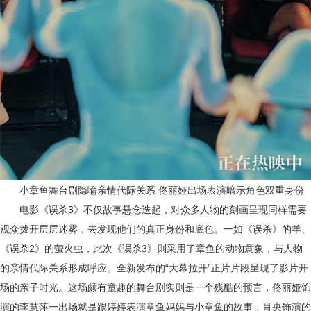
小章鱼舞台剧隐喻亲情代际关系
佟丽娅出场表演暗示角色双重身份
电影《误杀
3》
不仅故事悬念迭起，对众多人物的刻画呈现同样需要
观众拨开层层迷雾，去发现他们的真正身份和底色。一如《误杀》的羊、
《误杀
2》的萤火虫，此次《误杀3》则采用了章鱼的动物意象，与人物
的亲情代际关系形成呼应。
全新发布的
“
大幕拉开
”
正片片段呈现了影片开
场的亲子时光。这场颇有童趣的舞台剧实则是一个残酷的
预言，
佟丽娅饰
演的李慧萍一出场就是跟婷婷表演章鱼妈妈与小章鱼的故事，肖央饰演的