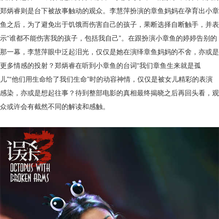
郑炳睿则是台下被故事触动的观众。李慧萍扮演的章鱼妈妈在孕育出小章
鱼之后，为了避免出于饥饿而伤害自己的孩子，果断选择自断触手，并表
示
“谁都不能伤害我的孩子，包括我自己”。在跟扮演小章鱼的婷婷告别的
那一幕，李慧萍眼中泛起泪光，仅仅是她在演绎章鱼妈妈的不舍，亦或是
更多情感的投射？郑炳睿在听到小章鱼的台词“我们章鱼生来就是孤
儿”“他们用生命给了我们生命”时的动容神情，仅仅是被女儿精彩的表演
感染，亦或是想起往事？待到整部电影的真相最终揭晓之后再回头看，观
众或许会有截然不同的解读和感触。