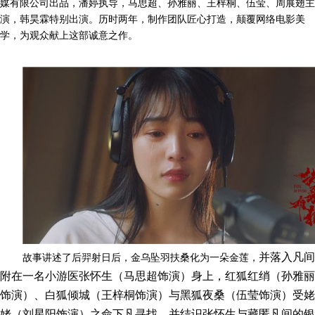
媒有限公司出品，潘婷执导，马思超、孙雅丽、王梓桐、伍莹、周展翅主
演，韩昊霖特别出演。历时两年，制作团队匠心打造，颠覆网络电影美
学，为观众献上这部诚意之作。
并落入凡间
故事讲述了后羿射日后，金乌坠羽扶桑化为一朵金莲，
附在一名小游医张怀生（马思超饰演）身上，红狐红绡（孙雅丽
饰演）、白狐倾城（王梓桐饰演）与黑狐夜桑（伍莹饰演）受姥
姥（刘星阳饰演）之命下凡寻找，并结识张怀生与藏匿凡间的银