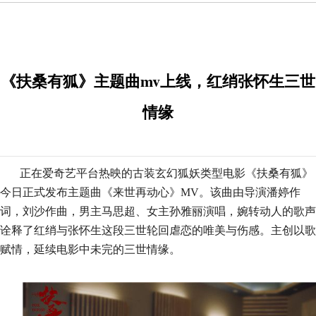
《扶桑有狐》主题曲mv上线，红绡张怀生三世
情缘
正在爱奇艺
平台热映
的古装玄幻狐妖类型电影《扶桑有狐》
今日正式发布主题曲《来世再动心》
MV
。该曲由导演潘婷作
词，刘沙作曲，男主马思超、女主孙雅丽演唱，婉转动人的歌声
诠释了红绡与张怀生这段三世轮回虐恋的唯美与伤感。主创以歌
赋情，延续电影中未完的三世情缘。