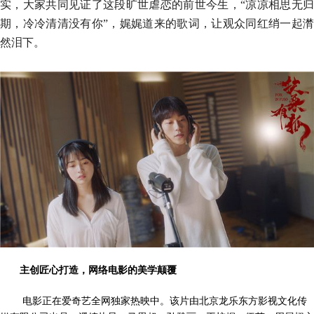
实，大家共同见证了这段旷世虐恋的前世今生，“凉凉相思无归
期，冷冷清清没有你”，娓娓道来的歌词，让观众同红绡一起潸
然泪下。
主创匠心打造，网络电影的美学颠覆
电影正在爱奇艺全网独家热映中。该片由北京龙乐东方影视文化传