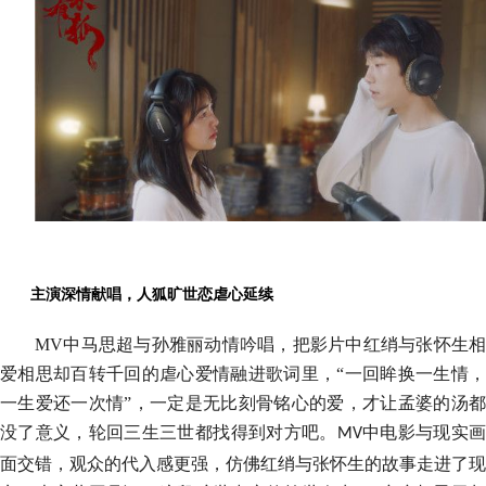
主演深情献唱，人狐旷世恋虐心延续
MV
中马思超与孙雅丽动情吟唱，把影片中红绡与张怀生相
爱相思却百转千回的虐心爱情融进歌词里，“一回眸换一生情，
一生爱还一次情”，一定是无比刻骨铭心的爱，才让孟婆的汤都
没了意义，轮回三生三世都找得到对方吧。
中电影与现实
MV
面交错，观众的代入感更强，仿佛红绡与张怀生的故事走进了现